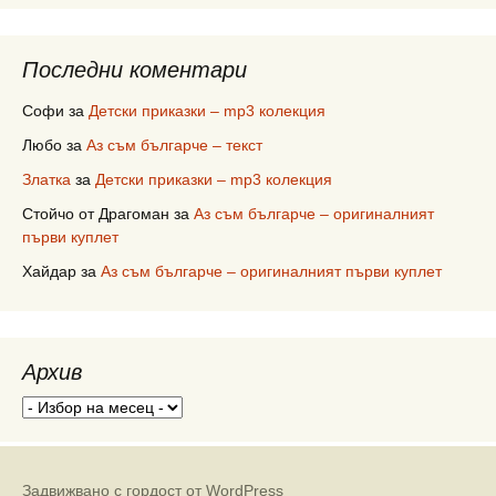
Последни коментари
Софи
за
Детски приказки – mp3 колекция
Любо
за
Аз съм българче – текст
Златка
за
Детски приказки – mp3 колекция
Стойчо от Драгоман
за
Аз съм българче – оригиналният
първи куплет
Хайдар
за
Аз съм българче – оригиналният първи куплет
Архив
Архив
Задвижвано с гордост от WordPress