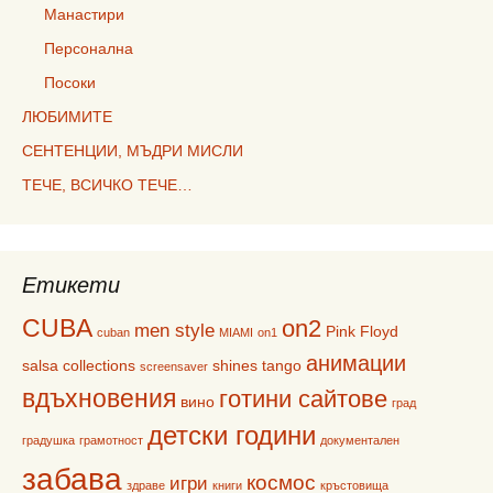
Манастири
Персонална
Посоки
ЛЮБИМИТЕ
СЕНТЕНЦИИ, МЪДРИ МИСЛИ
ТЕЧЕ, ВСИЧКО ТЕЧЕ…
Етикети
CUBA
on2
men style
Pink Floyd
cuban
MIAMI
on1
анимации
salsa collections
shines
tango
screensaver
вдъхновения
готини сайтове
вино
град
детски години
градушка
грамотност
документален
забава
космос
игри
здраве
книги
кръстовища