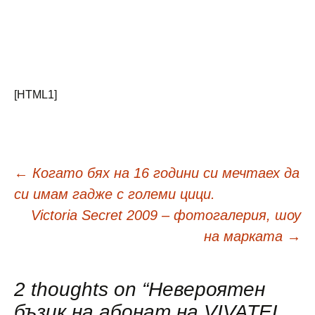
[HTML1]
Навигация
←
Когато бях на 16 години си мечтаех да
си имам гадже с големи цици.
в
Victoria Secret 2009 – фотогалерия, шоу
на марката
→
публикациите
2 thoughts on “
Невероятен
бъзик на абонат на VIVATEL,