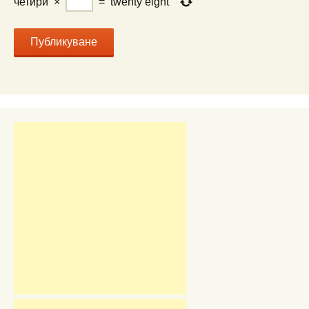
четири
×
=
twenty eight