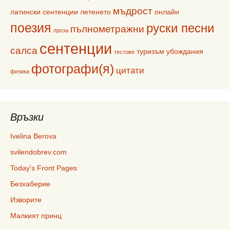
мъдрост
латински сентенции
летенето
онлайн
поезия
руски песни
пълнометражни
проза
сентенции
салса
туризъм
убождания
тестове
фотографи(я)
цитати
физика
Връзки
Ivelina Berova
svilendobrev.com
Today's Front Pages
Безхаберие
Изворите
Малкият принц