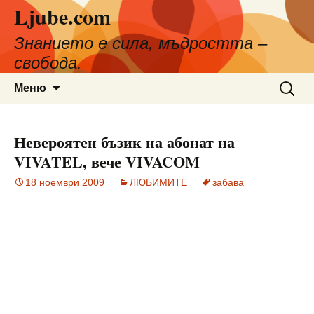
Ljube.com
Към
съдържанието
Знанието е сила, мъдростта –
свобода.
Търсен
Меню
за:
Невероятен бъзик на абонат на
VIVATEL, вече VIVACOM
18 ноември 2009
ЛЮБИМИТЕ
забава