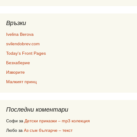
Връзки
Ivelina Berova
svilendobrev.com
Today's Front Pages
Безхаберие
Изворите
Малкият принц
Последни коментари
Софи
за
Детски приказки – mp3 колекция
Любо
за
Аз съм българче – текст