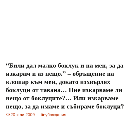
“Били дал малко боклук и на мен, за да
изкарам и аз нещо.” – обръщение на
клошар към мен, докато изхвърлях
боклуци от тавана… Ние изкарваме ли
нещо от боклуците?… Или изкарваме
нещо, за да имаме и събираме боклуци?
20 юли 2009
убождания