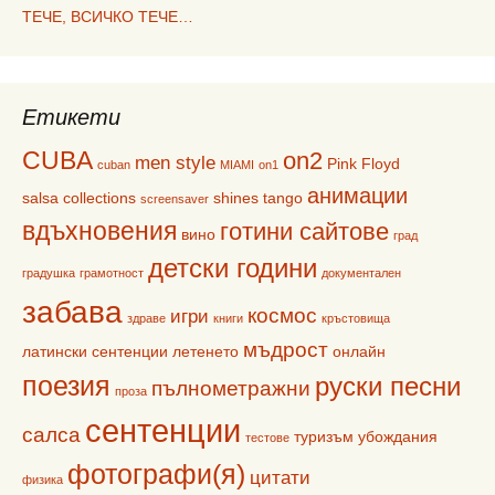
ТЕЧЕ, ВСИЧКО ТЕЧЕ…
Етикети
CUBA
on2
men style
Pink Floyd
cuban
MIAMI
on1
анимации
salsa collections
shines
tango
screensaver
вдъхновения
готини сайтове
вино
град
детски години
градушка
грамотност
документален
забава
космос
игри
здраве
книги
кръстовища
мъдрост
латински сентенции
летенето
онлайн
поезия
руски песни
пълнометражни
проза
сентенции
салса
туризъм
убождания
тестове
фотографи(я)
цитати
физика