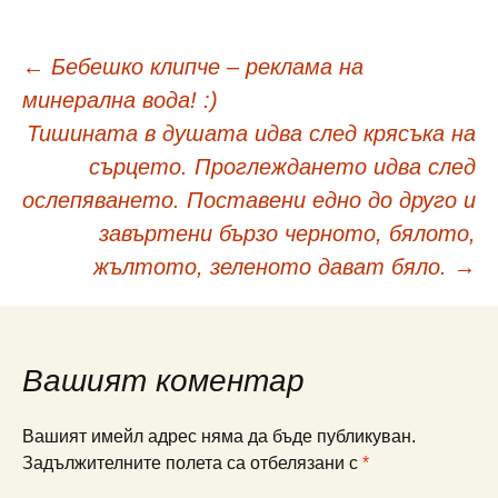
Навигация
←
Бебешко клипче – реклама на
минерална вода! :)
в
Тишината в душата идва след крясъка на
сърцето. Проглеждането идва след
публикациите
ослепяването. Поставени едно до друго и
завъртени бързо черното, бялото,
жълтото, зеленото дават бяло.
→
Вашият коментар
Вашият имейл адрес няма да бъде публикуван.
Задължителните полета са отбелязани с
*