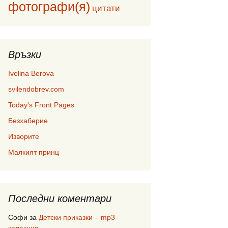
фотографи(я)
цитати
Връзки
Ivelina Berova
svilendobrev.com
Today's Front Pages
Безхаберие
Изворите
Малкият принц
Последни коментари
Софи
за
Детски приказки – mp3