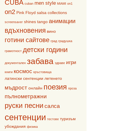
CUBA
men style
cuban
MIAMI
on1
on2
Pink Floyd
salsa collections
анимации
shines
tango
screensaver
вдъхновения
вино
готини сайтове
град
градушка
детски години
грамотност
забава
игри
документален
здраве
космос
книги
кръстовища
латински сентенции
летенето
поезия
мъдрост
онлайн
проза
пълнометражни
руски песни
салса
сентенции
туризъм
тестове
убождания
физика