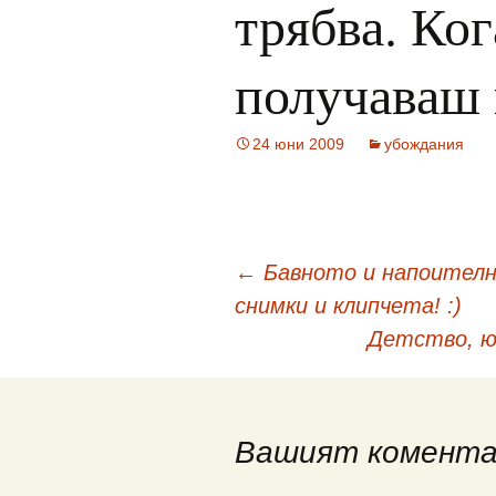
трябва. Ког
получаваш
24 юни 2009
убождания
Навигация
←
Бавното и напоително
снимки и клипчета! :)
в
Детство, ю
публикациите
Вашият комент