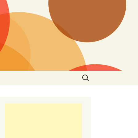
Търсене
за: