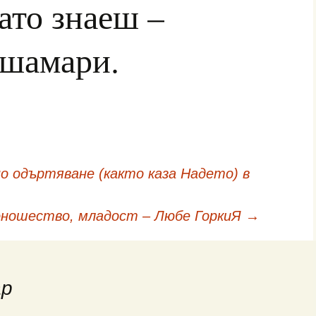
ато знаеш –
 шамари.
 одъртяване (както каза Надето) в
ношество, младост – Любе ГоркиЯ
→
ар