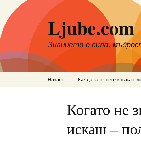
Към
съдържанието
Ljube.com
Знанието е сила, мъдрос
Начало
Как да започнете връзка с м
Когато не з
искаш – по