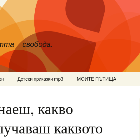
тта – свобода.
ен
Детски приказки mp3
МОИТЕ ПЪТИЩА
наеш, какво
лучаваш каквото