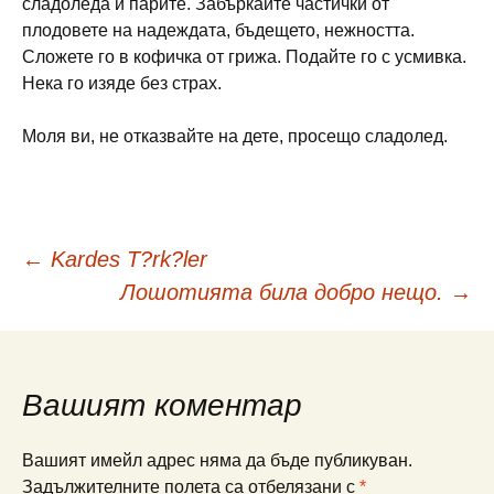
сладоледа и парите. Забъркайте частички от
плодовете на надеждата, бъдещето, нежността.
Сложете го в кофичка от грижа. Подайте го с усмивка.
Нека го изяде без страх.
Моля ви, не отказвайте на дете, просещо сладолед.
Навигация
←
Kardes T?rk?ler
Лошотията била добро нещо.
→
в
публикациите
Вашият коментар
Вашият имейл адрес няма да бъде публикуван.
Задължителните полета са отбелязани с
*