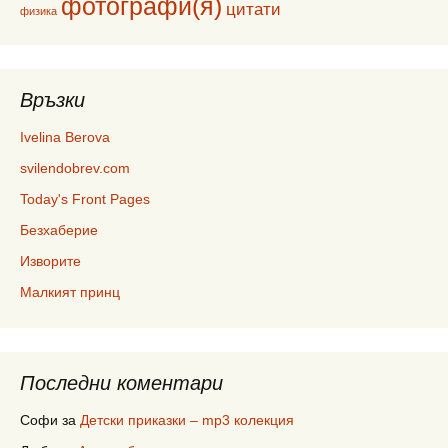
фотографи(я)
цитати
физика
Връзки
Ivelina Berova
svilendobrev.com
Today's Front Pages
Безхаберие
Изворите
Малкият принц
Последни коментари
Софи
за
Детски приказки – mp3 колекция