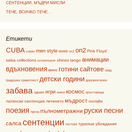
СЕНТЕНЦИИ, МЪДРИ МИСЛИ
ТЕЧЕ, ВСИЧКО ТЕЧЕ…
Етикети
CUBA
on2
men style
Pink Floyd
cuban
MIAMI
on1
анимации
salsa collections
shines
tango
screensaver
вдъхновения
готини сайтове
вино
град
детски години
градушка
грамотност
документален
забава
космос
игри
здраве
книги
кръстовища
мъдрост
латински сентенции
летенето
онлайн
поезия
руски песни
пълнометражни
проза
сентенции
салса
туризъм
убождания
тестове