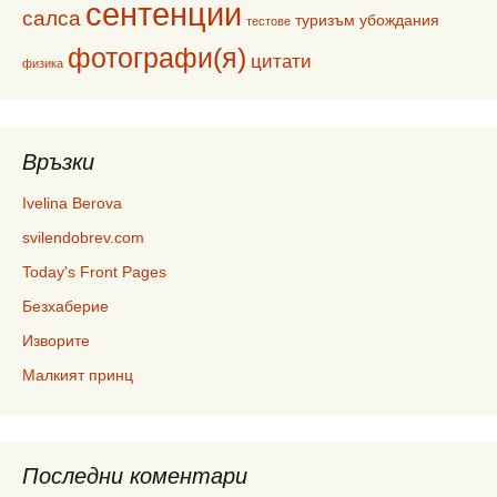
сентенции
салса
туризъм
убождания
тестове
фотографи(я)
цитати
физика
Връзки
Ivelina Berova
svilendobrev.com
Today's Front Pages
Безхаберие
Изворите
Малкият принц
Последни коментари