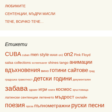
ЛЮБИМИТЕ
СЕНТЕНЦИИ, МЪДРИ МИСЛИ
ТЕЧЕ, ВСИЧКО ТЕЧЕ…
Етикети
CUBA
on2
men style
Pink Floyd
cuban
MIAMI
on1
анимации
salsa collections
shines
tango
screensaver
вдъхновения
готини сайтове
вино
град
детски години
градушка
грамотност
документален
забава
космос
игри
здраве
книги
кръстовища
мъдрост
латински сентенции
летенето
онлайн
поезия
руски песни
пълнометражни
проза