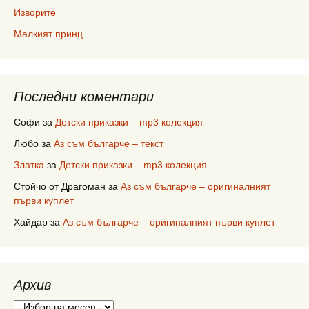
Изворите
Малкият принц
Последни коментари
Софи
за
Детски приказки – mp3 колекция
Любо
за
Аз съм българче – текст
Златка
за
Детски приказки – mp3 колекция
Стойчо от Драгоман
за
Аз съм българче – оригиналният
първи куплет
Хайдар
за
Аз съм българче – оригиналният първи куплет
Архив
Архив