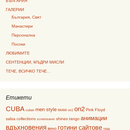
БЪЛГАРИЯ
ГАЛЕРИИ
България, Свят
Манастири
Персонална
Посоки
ЛЮБИМИТЕ
СЕНТЕНЦИИ, МЪДРИ МИСЛИ
ТЕЧЕ, ВСИЧКО ТЕЧЕ…
Етикети
CUBA
on2
men style
Pink Floyd
cuban
MIAMI
on1
анимации
salsa collections
shines
tango
screensaver
вдъхновения
готини сайтове
вино
град