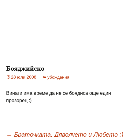
Бояджийско
28 юли 2008
убождания
Винаги има време да не се боядиса още един
прозорец :)
←
Браточката, Дяволчето и Любето :)