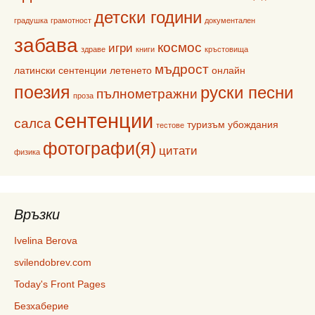
детски години
градушка
грамотност
документален
забава
космос
игри
здраве
книги
кръстовища
мъдрост
латински сентенции
летенето
онлайн
поезия
руски песни
пълнометражни
проза
сентенции
салса
туризъм
убождания
тестове
фотографи(я)
цитати
физика
Връзки
Ivelina Berova
svilendobrev.com
Today's Front Pages
Безхаберие