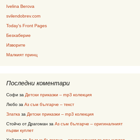
Ivelina Berova
svilendobrev.com
Today's Front Pages
Безхаберие
Изворите
Малкият принц
Последни коментари
Софи
за
Детски приказки – mp3 колекция
Любо
за
Аз съм българче – текст
Златка
за
Детски приказки – mp3 колекция
Стойчо от Драгоман
за
Аз съм българче – оригиналният
първи куплет