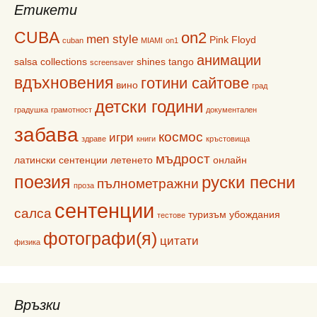
Етикети
CUBA
on2
men style
Pink Floyd
cuban
MIAMI
on1
анимации
salsa collections
shines
tango
screensaver
вдъхновения
готини сайтове
вино
град
детски години
градушка
грамотност
документален
забава
космос
игри
здраве
книги
кръстовища
мъдрост
латински сентенции
летенето
онлайн
поезия
руски песни
пълнометражни
проза
сентенции
салса
туризъм
убождания
тестове
фотографи(я)
цитати
физика
Връзки