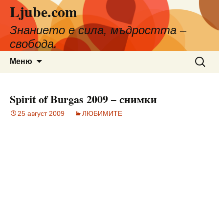
Ljube.com
Към
съдържанието
Знанието е сила, мъдростта –
свобода.
Търсен
Меню
за:
Spirit of Burgas 2009 – снимки
25 август 2009
ЛЮБИМИТЕ