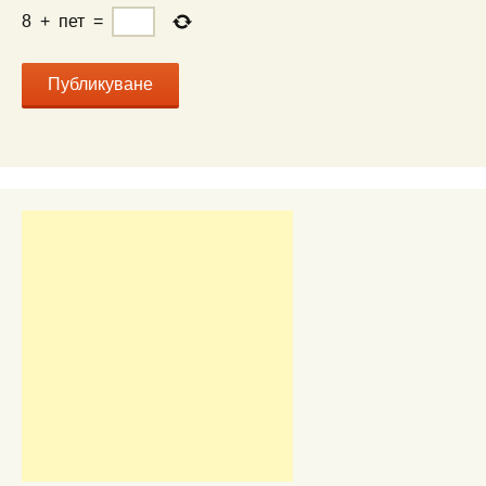
8
+
пет
=