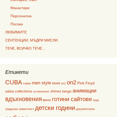
Манастири
Персонална
Посоки
ЛЮБИМИТЕ
СЕНТЕНЦИИ, МЪДРИ МИСЛИ
ТЕЧЕ, ВСИЧКО ТЕЧЕ…
Етикети
CUBA
on2
men style
Pink Floyd
cuban
MIAMI
on1
анимации
salsa collections
shines
tango
screensaver
вдъхновения
готини сайтове
вино
град
детски години
градушка
грамотност
документален