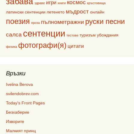
забава
космос
игри
здраве
книги
кръстовища
мъдрост
латински сентенции
летенето
онлайн
поезия
руски песни
пълнометражни
проза
сентенции
салса
туризъм
убождания
тестове
фотографи(я)
цитати
физика
Връзки
Ivelina Berova
svilendobrev.com
Today's Front Pages
Безхаберие
Изворите
Малкият принц