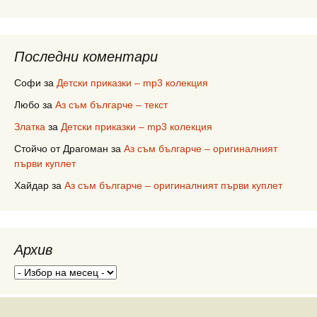
Последни коментари
Софи
за
Детски приказки – mp3 колекция
Любо
за
Аз съм българче – текст
Златка
за
Детски приказки – mp3 колекция
Стойчо от Драгоман
за
Аз съм българче – оригиналният
първи куплет
Хайдар
за
Аз съм българче – оригиналният първи куплет
Архив
Архив