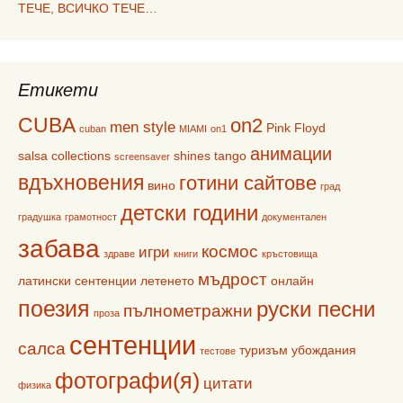
ТЕЧЕ, ВСИЧКО ТЕЧЕ…
Етикети
CUBA
on2
men style
Pink Floyd
cuban
MIAMI
on1
анимации
salsa collections
shines
tango
screensaver
вдъхновения
готини сайтове
вино
град
детски години
градушка
грамотност
документален
забава
космос
игри
здраве
книги
кръстовища
мъдрост
латински сентенции
летенето
онлайн
поезия
руски песни
пълнометражни
проза
сентенции
салса
туризъм
убождания
тестове
фотографи(я)
цитати
физика