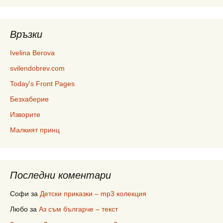
Връзки
Ivelina Berova
svilendobrev.com
Today's Front Pages
Безхаберие
Изворите
Малкият принц
Последни коментари
Софи
за
Детски приказки – mp3 колекция
Любо
за
Аз съм българче – текст