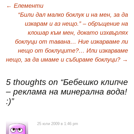
Навигация
←
Елементи
“Били дал малко боклук и на мен, за да
в
изкарам и аз нещо.” – обръщение на
клошар към мен, докато изхвърлях
публикациите
боклуци от тавана… Ние изкарваме ли
нещо от боклуците?… Или изкарваме
нещо, за да имаме и събираме боклуци?
→
5 thoughts on “
Бебешко клипче
– реклама на минерална вода!
:)
”
25 юли 2009 в 1:46 pm