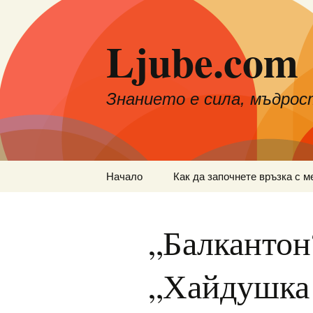
Към
съдържанието
Ljube.com
Знанието е сила, мъдрос
Начало
Как да започнете връзка с м
„Балкантон
„Хайдушка