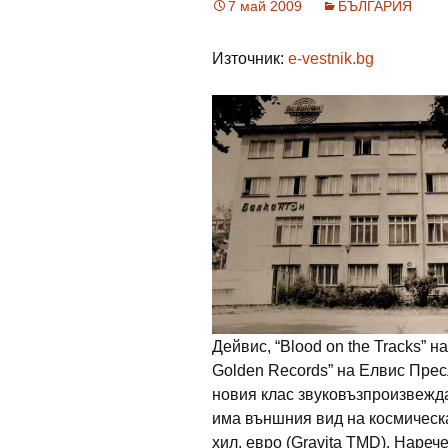
7 май 2009
БЪЛГАРИЯ
Източник:
e-vestnik.bg
Дейвис, “Blood on the Tracks” н
Golden Records” на Елвис Пресл
новия клас звуковъзпроизвежда
има външния вид на космическ
хил. евро (Gravita TMD). Нареч