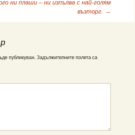
ого ни плаши – ни изпълва с най-голям
възторг.
→
ар
ъде публикуван.
Задължителните полета са