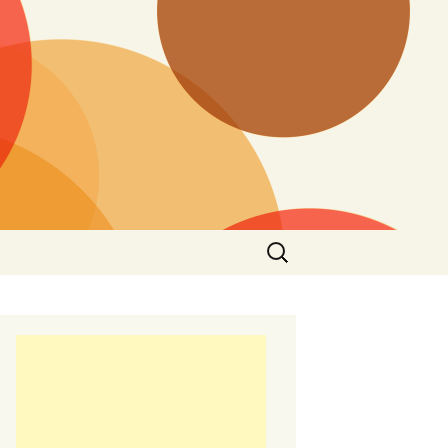
Търсене
за: