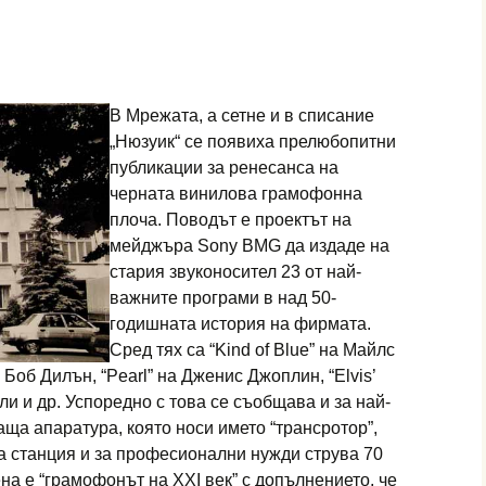
В Мрежата, а сетне и в списание
„Нюзуик“ се появиха прелюбопитни
публикации за ренесанса на
черната винилова грамофонна
плоча. Поводът е проектът на
мейджъра Sony BMG да издаде на
стария звуконосител 23 от най-
важните програми в над 50-
годишната история на фирмата.
Сред тях са “Kind of Blue” на Майлс
а Боб Дилън, “Pearl” на Дженис Джоплин, “Elvis’
и и др. Успоредно с това се съобщава и за най-
ща апаратура, която носи името “трансротор”,
а станция и за професионални нужди струва 70
ена е “грамофонът на ХХІ век” с допълнението, че