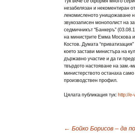
Тук вече се оформя много сери
незабелязан и некоментиран от 
лекомисленото унищожаване н
звукозаписен монополист на за
седмичникът “Банкеръ” (03.08
на министрите Емма Москова и
Костов. Думата “приватизация” 
което застави министъра на ку
държавно участие и да ги пред
твърдото настояване на зам.-
министерството останаха само
производствен профил.
Цялата публикация тук:
http://e
Навигация
←
Бойко Борисов – да п