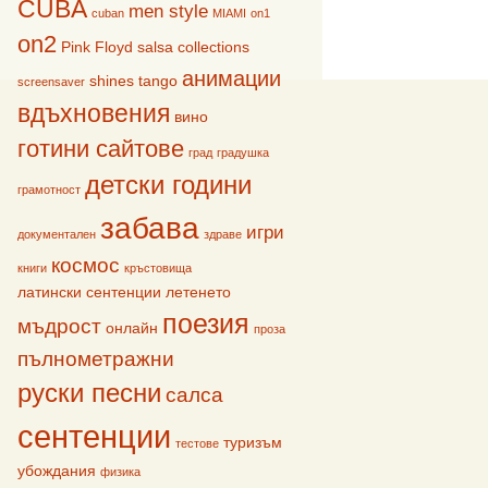
CUBA
men style
cuban
MIAMI
on1
on2
Pink Floyd
salsa collections
анимации
shines
tango
screensaver
вдъхновения
вино
готини сайтове
град
градушка
детски години
грамотност
забава
игри
документален
здраве
космос
книги
кръстовища
латински сентенции
летенето
поезия
мъдрост
онлайн
проза
пълнометражни
руски песни
салса
сентенции
туризъм
тестове
убождания
физика