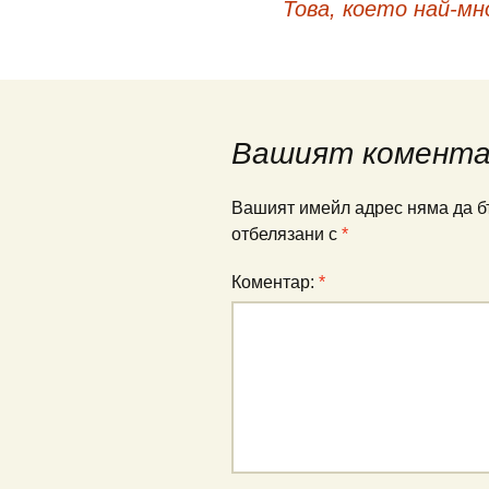
Това, което най-мн
в
публикациите
Вашият комент
Вашият имейл адрес няма да б
отбелязани с
*
Коментар:
*