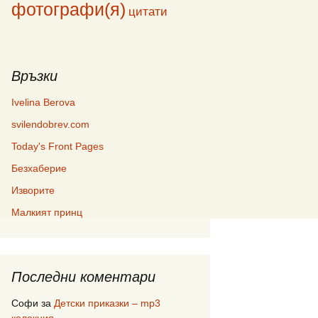
фотографи(я)
цитати
Връзки
Ivelina Berova
svilendobrev.com
Today's Front Pages
Безхаберие
Изворите
Малкият принц
Последни коментари
Софи
за
Детски приказки – mp3