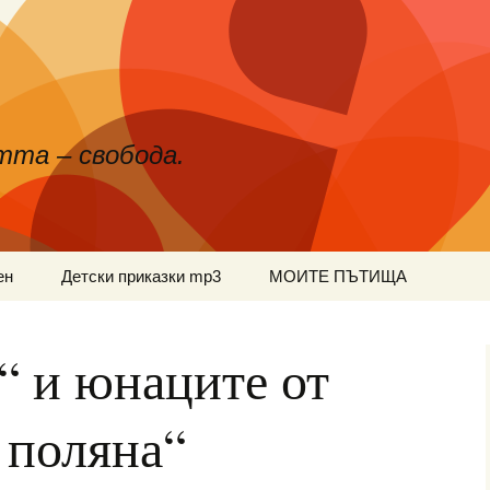
тта – свобода.
ен
Детски приказки mp3
МОИТЕ ПЪТИЩА
“ и юнаците от
 поляна“