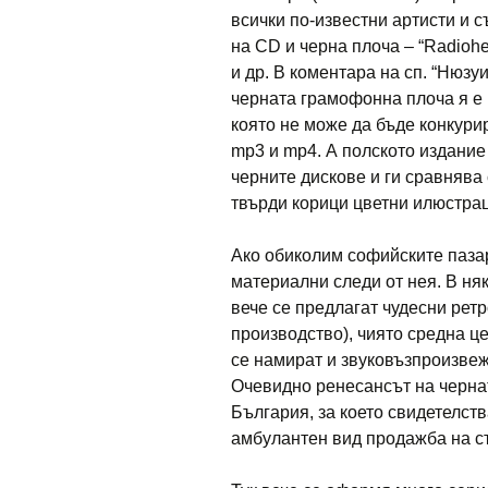
всички по-известни артисти и 
на CD и черна плоча – “Radiohea
и др. В коментара на сп. “Нюзу
черната грамофонна плоча я е 
която не може да бъде конкурир
mp3 и mp4. А полското издание
черните дискове и ги сравнява
твърди корици цветни илюстра
Ако обиколим софийските пазар
материални следи от нея. В ня
вече се предлагат чудесни ре
производство), чиято средна це
се намират и звуковъзпроизвеж
Очевидно ренесансът на чернат
България, за което свидетелст
амбулантен вид продажба на с