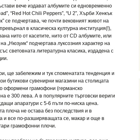
състави вече издават албумите си едновременно
d”, “Red Hot Chili Peppers”, “U 2”, Хърби Хенкък
ик” се подчертава, че почти вековният живот на
превърнал в класическа културна институция(!),
ана нито от касетите, нито от CD албумите, или
 на „Нюзуик“ подчертава луксозния характер на
 със световната литературна класика, издадена с
ции.
и, ще забележим и тук споменатата тенденция и
кои бутикови сувенирни магазини на столицата
тро оформени грамофони (германско
на е 300 лева. А в популярните търговски вериги
дащи апаратури с 5-6 пъти по-ниска цена.
а плоча не остава без последствия и в
ва и все по-разширяващата се, макар и още в
тари грамофонни плочи.