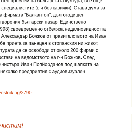
озен проблем на българската култура, все още
специалистите (с и без кавички). Става дума за
а фирмата “Балкантон”, дългогодишен
творения български пазар. Единствено
.1998) своевременно отбеляза недалновидността
 Александър Божков от правителството на Иван
бе приета за панацея в стопанския ни живот,
лтурата да се освободи от около 200 фирми с
остави на ведомството на г-н Божков. След
министъра Иван Попйорданов под шапката на
 няколко предприятия с аудиовизуален
-vestnik.bg/3790
очистим!