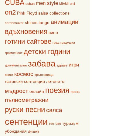
CUBA
men style
cuban
MIAMI
on1
on2
Pink Floyd
salsa collections
анимации
shines
tango
screensaver
вдъхновения
вино
готини сайтове
град
градушка
детски години
грамотност
забава
игри
документален
здраве
космос
книги
кръстовища
латински сентенции
летенето
поезия
мъдрост
онлайн
проза
пълнометражни
руски песни
салса
сентенции
туризъм
тестове
убождания
физика