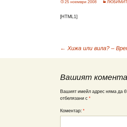
25 ноември 2008
ЛЮБИМИ
[HTML1]
Навигация
←
Хижа или вила? – Вре
в
Вашият комент
публикациите
Вашият имейл адрес няма да б
отбелязани с
*
Коментар:
*