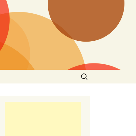
Търсене
за: