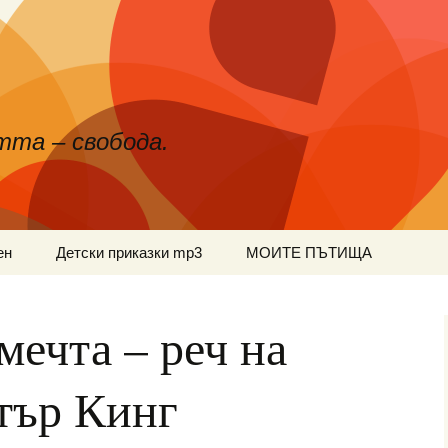
тта – свобода.
ен
Детски приказки mp3
МОИТЕ ПЪТИЩА
мечта – реч на
тър Кинг