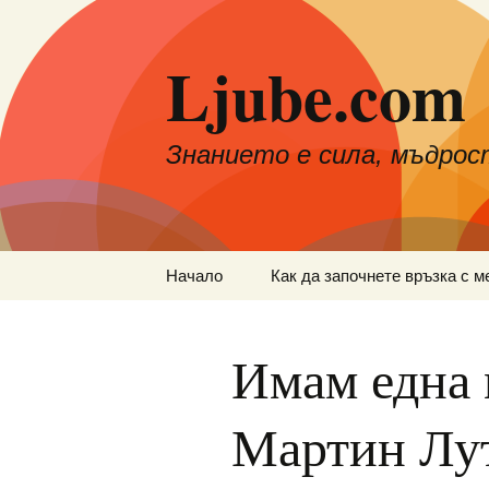
Към
съдържанието
Ljube.com
Знанието е сила, мъдрос
Начало
Как да започнете връзка с м
Имам една 
Мартин Лу