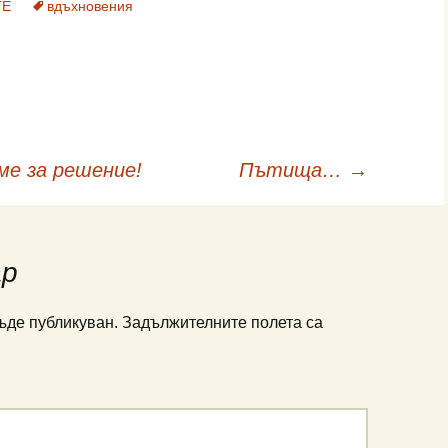
ТЕ
вдъхновения
ме за решение!
Пътища…
→
ар
ъде публикуван.
Задължителните полета са