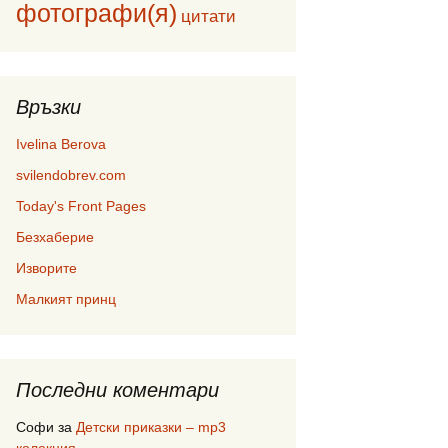
фотографи(я)
цитати
Връзки
Ivelina Berova
svilendobrev.com
Today's Front Pages
Безхаберие
Изворите
Малкият принц
Последни коментари
Софи
за
Детски приказки – mp3