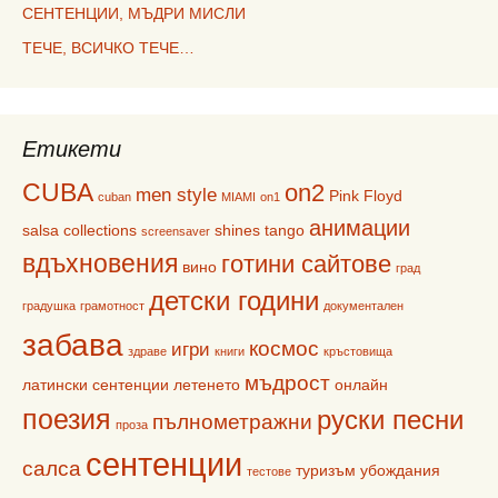
СЕНТЕНЦИИ, МЪДРИ МИСЛИ
ТЕЧЕ, ВСИЧКО ТЕЧЕ…
Етикети
CUBA
on2
men style
Pink Floyd
cuban
MIAMI
on1
анимации
salsa collections
shines
tango
screensaver
вдъхновения
готини сайтове
вино
град
детски години
градушка
грамотност
документален
забава
космос
игри
здраве
книги
кръстовища
мъдрост
латински сентенции
летенето
онлайн
поезия
руски песни
пълнометражни
проза
сентенции
салса
туризъм
убождания
тестове