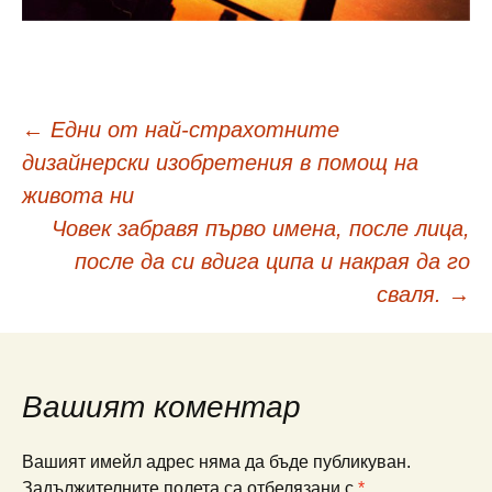
Навигация
←
Едни от най-страхотните
дизайнерски изобретения в помощ на
в
живота ни
Човек забравя първо имена, после лица,
публикациите
после да си вдига ципа и накрая да го
сваля.
→
Вашият коментар
Вашият имейл адрес няма да бъде публикуван.
Задължителните полета са отбелязани с
*