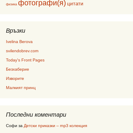
фотографи(я)
цитати
физика
Връзки
Ivelina Berova
svilendobrev.com
Today's Front Pages
Безхаберие
Изворите
Малкият принц
Последни коментари
Софи
за
Детски приказки – mp3 колекция