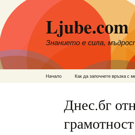
Към
съдържанието
Ljube.com
Знанието е сила, мъдрос
Начало
Как да започнете връзка с м
Днес.бг от
грамотност