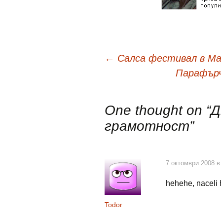
Навигация
←
Салса фестивал в М
Парафърч
в
One thought on “
Д
публикациите
грамотност
”
7 октомври 2008 в
hehehe, naceli
Todor