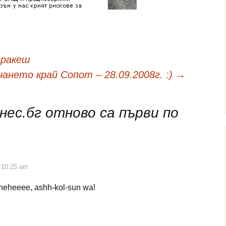
аракеш
ането край Сопот – 28.09.2008г. :)
→
нес.бг отново са първи по
 10:25 am
 heheeee, ashh-kol-sun wa!