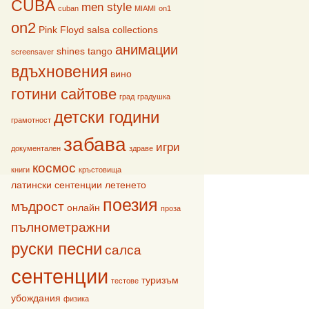
CUBA
men style
cuban
MIAMI
on1
on2
Pink Floyd
salsa collections
анимации
shines
tango
screensaver
вдъхновения
вино
готини сайтове
град
градушка
детски години
грамотност
забава
игри
документален
здраве
космос
книги
кръстовища
латински сентенции
летенето
поезия
мъдрост
онлайн
проза
пълнометражни
руски песни
салса
сентенции
туризъм
тестове
убождания
физика