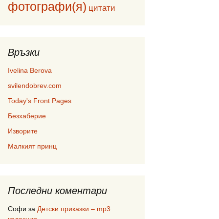
фотографи(я)
цитати
Връзки
Ivelina Berova
svilendobrev.com
Today's Front Pages
Безхаберие
Изворите
Малкият принц
Последни коментари
Софи
за
Детски приказки – mp3