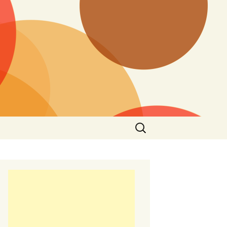
Търсене
за: