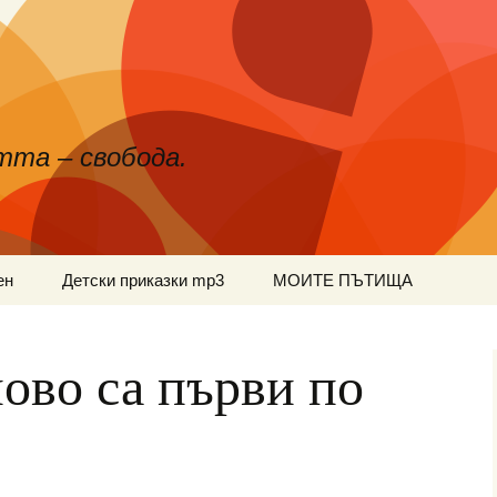
тта – свобода.
ен
Детски приказки mp3
МОИТЕ ПЪТИЩА
ново са първи по