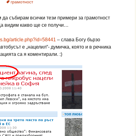
грамотност
 да събирам всички тези примери за грамотност
Да видим какво ще се получи…
s.bg/article.php?id=58441
– слава Богу бързо
втобусът е „нацелил“- думичка, която и в речника
ацията са я коментирали. :)