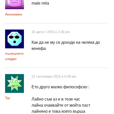
male mila
Анонимен
16 август 2015 в 3:49 pm
Как да не му се доходи на чиляка до
кенефа
пъпешчето
сладко
22 септември 2015 в 6:09 pm
Ето друго малко философско :
Tar
Лайно съм аз и в този час
лайна очаквайте от мойта паст
лайняно е това което върша