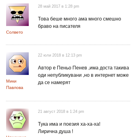
28 май 2017 в 1:28 pm
Това беше много ама много смешно
браво на писателя
Солвето
22 юли 2018 в 12:13 pm
Автор е Пеньо Пенев ,има доста такива
оди непубликувани ,но в интернет може
Мики
да се намерят
Павлова
21 август 2018 в 1:24 pm
Тука има и поезия ха-ха-ха!
Лирична душа !