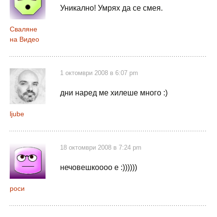
Уникално! Умрях да се смея.
Сваляне
на Видео
1 октомври 2008 в 6:07 pm
дни наред ме хилеше много :)
ljube
18 октомври 2008 в 7:24 pm
нечовешкоооо е :))))))
роси