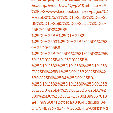
&cad=rja&ved=0CC4QFjAA&url=http%3A
%2F%2Fwww.facebook.com%2Fpages%2
F%25D0%25A1%25D1%2582%25D0%25
B8%25D1%2585%25D0%25BE%25D0%
25B2%25D0%25B5-
%25D0%25BE%25D1%2582-
%25D0%2593%25D0%25B5%25D1%258
0%25D0%25B8-
%25D0%25B2%25D1%2581%25D0%25B
5%25D0%25BA%25D0%25B8-
%25D1%2582%25D1%2580%25D1%258
F%25D0%25B1%25D0%25B2%25D0%2
5B0-%25D0%25B4%25D0%25B0-
%25D1%2582%25D1%2580%25D0%25B
5%25D0%25BF%25D0%25B5%25D1%2
580%25D0%25B8%2F137801399657013
&ei=n69SUf7sBcfcsgaX34G4Cg&usg=AF
QjCNFfBWbRq2nPMGJ62LRlw-UdklxhMg