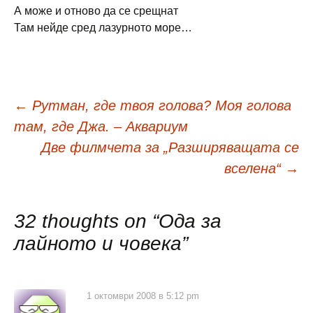
А може и отново да се срещнат
Там нейде сред лазурното море…
Навигация
←
Рутман, где твоя голова? Моя голова
там, где Джа. – Аквариум
в
Две филмчета за „Разширяващата се
вселена“
→
публикациите
32 thoughts on “
Ода за
лайното и човека
”
1 октомври 2008 в 5:12 pm