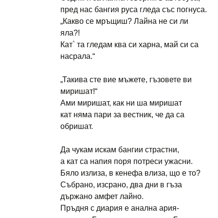
пред нас бангия руса гледа със погнуса.
„Какво се мръщиш? Лайна не си ли
яла?!
Кат` та гледам ква си харна, май си са
насрала.“
„Такива сте вие мъжете, гъзовете ви
миришат!“
Ами миришат, как ни ша миришат
кат няма пари за вестник, че да са
обришат.
Да чукам искам бангии страстни,
а кат са напия поря потреси ужасни.
Бяло излиза, в кенефа влиза, що е то?
Събрано, изсрано, два дни в гъза
държано амфет лайно.
Пръдня с диария е анална ария-