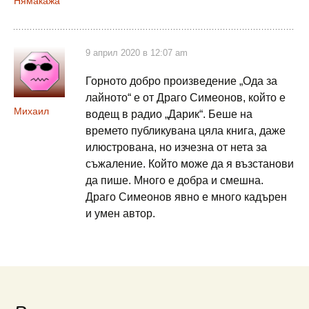
Нямакажа
9 април 2020 в 12:07 am
Горното добро произведение „Ода за
лайното“ е от Драго Симеонов, който е
Михаил
водещ в радио „Дарик“. Беше на
времето публикувана цяла книга, даже
илюстрована, но изчезна от нета за
съжаление. Който може да я възстанови
да пише. Много е добра и смешна.
Драго Симеонов явно е много кадърен
и умен автор.