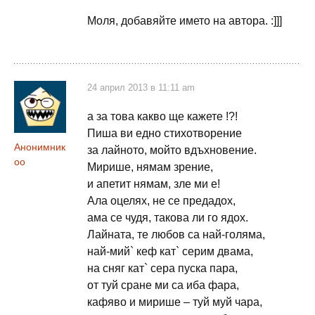
Моля, добавяйте името на автора. :]]]
24 април 2013 в 11:11 am
а за това какво ще кажете !?!
Пиша ви едно стихотворение
Анонимник
за лайното, мойто вдъхновение.
оo
Мирише, нямам зрение,
и апетит нямам, зле ми е!
Ала оцелях, не се предадох,
ама се чудя, такова ли го ядох.
Лайната, те любов са най-голяма,
най-мий` кеф кат` серим двама,
на сняг кат` сера пуска пара,
от туй сране ми са иба фара,
кафяво и мирише – туй муй чара,