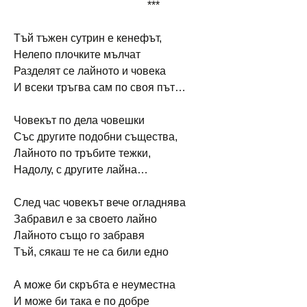
***
Тъй тъжен сутрин е кенефът,
Нелепо плочките мълчат
Разделят се лайното и човека
И всеки тръгва сам по своя път…
Човекът по дела човешки
Със другите подобни същества,
Лайното по тръбите тежки,
Надолу, с другите лайна…
След час човекът вече огладнява
Забравил е за своето лайно
Лайното също го забравя
Тъй, сякаш те не са били едно
А може би скръбта е неуместна
И може би така е по добре