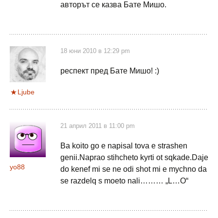
авторът се казва Бате Мишо.
18 юни 2010 в 12:29 pm
респект пред Бате Мишо! :)
Ljube
21 април 2011 в 11:00 pm
Ba koito go e napisal tova e strashen
genii.Naprao stihcheto kyrti ot sqkade.Daje
yo88
do kenef mi se ne odi shot mi e mychno da
se razdelq s moeto nali……… „L…O“