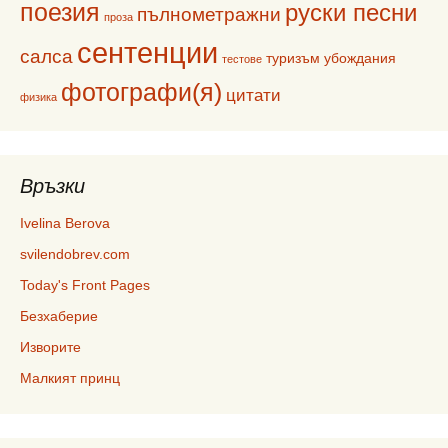
поезия
руски песни
пълнометражни
проза
сентенции
салса
туризъм
убождания
тестове
фотографи(я)
цитати
физика
Връзки
Ivelina Berova
svilendobrev.com
Today's Front Pages
Безхаберие
Изворите
Малкият принц