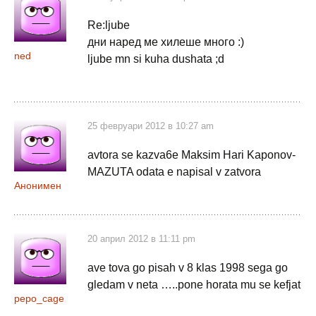
Re:ljube
дни наред ме хилеше много :)
ned
ljube mn si kuha dushata ;d
25 февруари 2012 в 10:27 am
avtora se kazva6e Maksim Hari Kaponov-
MAZUTA odata e napisal v zatvora
Анонимен
20 април 2012 в 11:11 pm
ave tova go pisah v 8 klas 1998 sega go
gledam v neta …..pone horata mu se kefjat
pepo_cage