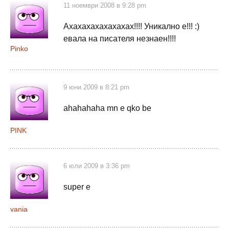
11 ноември 2008 в 9:28 pm
Ахахахахахахахах!!!! Уникално е!!! :)
евала на писателя незнаен!!!!
Pinko
9 юни 2009 в 8:21 pm
ahahahaha mn e qko be
PINK
6 юли 2009 в 3:36 pm
super e
vania