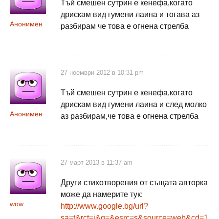
Тъй смешен сутрин е кенефа,когато
дрискам вид гумени лаина и тогава аз
Анонимен
разбирам че това е огнена стрелба
27 ноември 2012 в 10:31 pm
Тъй смешен сутрин е кенефа,когато
дрискам вид гумени лаина и след молко
Анонимен
аз разбирам,че това е огнена стрелба
27 март 2013 в 11:37 am
Други стихотворения от същата авторка
може да намерите тук:
wow
http://www.google.bg/url?
sa=t&rct=j&q=&esrc=s&source=web&cd=1