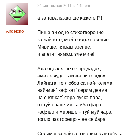
24 септември 2011 в 7:49 pm
а за това какво ще кажете !?!
Angelcho
Пиша ви едно стихотворение
за лайното, мойто вдъхновение.
Мирише, нямам зрение,
и апетит нямам, зле ми е!
Ала оцелях, не се предадох,
ама се чудя, такова ли го ядох.
Лайната, те любов са най-голяма,
най-мий` кеф кат` серим двама,
на сняг кат` сера пуска пара,
от туй сране ми са иба фара,
кафяво и мирише – туй муй чара,
топло чак горещо – не се бара.
Седим и за лайна говорим в автобуса,