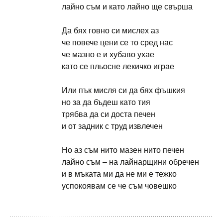
лайно съм и като лайно ще свърша
Да бях говно си мислех аз
че повече цени се то сред нас
че мазно е и хубаво ухае
като се пльосне лекичко играе
Или пък мисля си да бях фъшкия
но за да бъдеш като тия
трябва да си доста печен
и от задник с труд извлечен
Но аз съм нито мазен нито печен
лайно съм – на лайнарщини обречен
и в мъката ми да не ми е тежко
успокоявам се че съм човешко