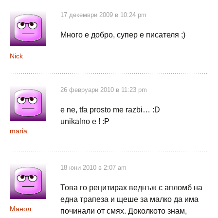
17 декември 2009 в 10:24 pm
Много е добро, супер е писателя ;)
Nick
26 февруари 2010 в 11:23 pm
e ne, tfa prosto me razbi… :D
unikalno e ! :P
maria
18 юни 2010 в 2:07 am
Това го рецитирах веднъж с апломб на
една трапеза и щеше за малко да има
Манол
починали от смях. Доколкото знам,