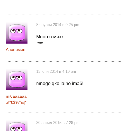
8 януари 2014 в 9:25 pm
Много смяхх
:***
Анонимен
13 юни 2014 в 4:19 pm
mnogo qko laino ima6!
mi6aaaaaa
a!"£$%^&|*
30 април 2015 в 7:28 pm