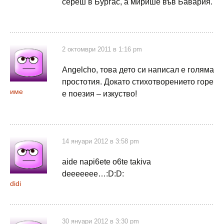
сереш в Бургас, а мирише във Бавария.
2 октомври 2011 в 1:16 pm
Angelcho, това дето си написал е голяма
простотия. Докато стихотворението горе
име
е поезия – изкуство!
14 януари 2012 в 3:58 pm
aide napi6ete o6te takiva
deeeeeee…:D:D:
didi
30 януари 2012 в 3:30 pm