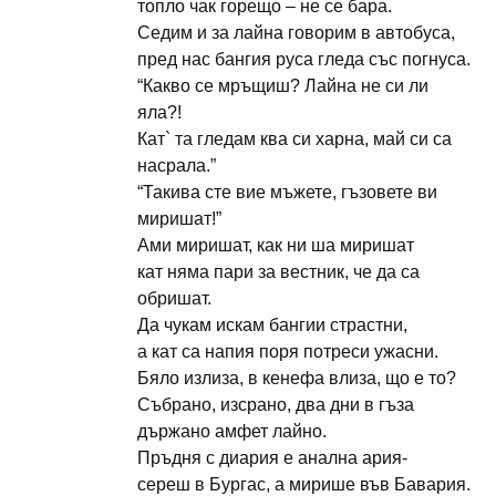
топло чак горещо – не се бара.
Седим и за лайна говорим в автобуса,
пред нас бангия руса гледа със погнуса.
“Какво се мръщиш? Лайна не си ли
яла?!
Кат` та гледам ква си харна, май си са
насрала.”
“Такива сте вие мъжете, гъзовете ви
миришат!”
Ами миришат, как ни ша миришат
кат няма пари за вестник, че да са
обришат.
Да чукам искам бангии страстни,
а кат са напия поря потреси ужасни.
Бяло излиза, в кенефа влиза, що е то?
Събрано, изсрано, два дни в гъза
държано амфет лайно.
Пръдня с диария е анална ария-
сереш в Бургас, а мирише във Бавария.