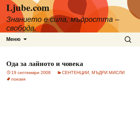
Ljube.com
Към
съдържанието
Знанието е сила, мъдростта –
свобода.
Търсен
Меню
за:
Ода за лайното и човека
19 септември 2008
СЕНТЕНЦИИ, МЪДРИ МИСЛИ
поезия