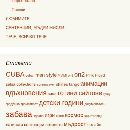
Персонална
Посоки
ЛЮБИМИТЕ
СЕНТЕНЦИИ, МЪДРИ МИСЛИ
ТЕЧЕ, ВСИЧКО ТЕЧЕ…
Етикети
CUBA
on2
men style
Pink Floyd
cuban
MIAMI
on1
анимации
salsa collections
shines
tango
screensaver
вдъхновения
готини сайтове
вино
град
детски години
градушка
грамотност
документален
забава
космос
игри
здраве
книги
кръстовища
мъдрост
латински сентенции
летенето
онлайн