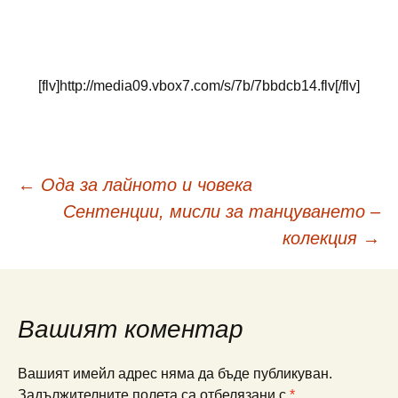
***
[flv]http://media09.vbox7.com/s/7b/7bbdcb14.flv[/flv]
Навигация
←
Ода за лайното и човека
Сентенции, мисли за танцуването –
в
колекция
→
публикациите
Вашият коментар
Вашият имейл адрес няма да бъде публикуван.
Задължителните полета са отбелязани с
*