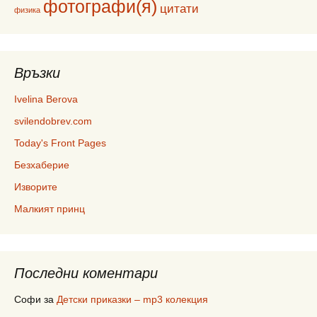
фотографи(я)
цитати
физика
Връзки
Ivelina Berova
svilendobrev.com
Today's Front Pages
Безхаберие
Изворите
Малкият принц
Последни коментари
Софи
за
Детски приказки – mp3 колекция