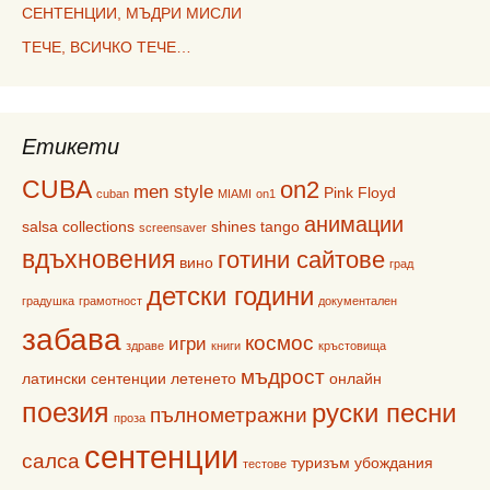
СЕНТЕНЦИИ, МЪДРИ МИСЛИ
ТЕЧЕ, ВСИЧКО ТЕЧЕ…
Етикети
CUBA
on2
men style
Pink Floyd
cuban
MIAMI
on1
анимации
salsa collections
shines
tango
screensaver
вдъхновения
готини сайтове
вино
град
детски години
градушка
грамотност
документален
забава
космос
игри
здраве
книги
кръстовища
мъдрост
латински сентенции
летенето
онлайн
поезия
руски песни
пълнометражни
проза
сентенции
салса
туризъм
убождания
тестове