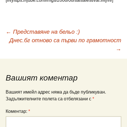
[flv]https://ljube.com/imgs/2008/08/salsafestival.flv[/flv]
Навигация
←
Представяне на бельо :)
Днес.бг отново са първи по грамотност
в
→
публикациите
Вашият коментар
Вашият имейл адрес няма да бъде публикуван.
Задължителните полета са отбелязани с
*
Коментар:
*