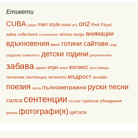
Етикети
CUBA
on2
men style
Pink Floyd
cuban
MIAMI
on1
анимации
salsa collections
shines
tango
screensaver
вдъхновения
готини сайтове
вино
град
детски години
градушка
грамотност
документален
забава
космос
игри
здраве
книги
кръстовища
мъдрост
латински сентенции
летенето
онлайн
поезия
руски песни
пълнометражни
проза
сентенции
салса
туризъм
убождания
тестове
фотографи(я)
цитати
физика