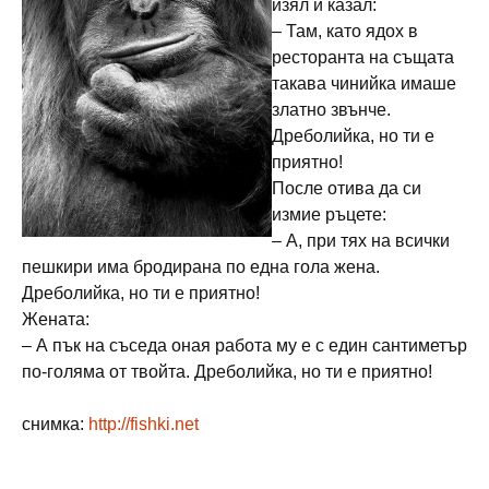
изял и казал:
– Там, като ядох в
ресторанта на същата
такава чинийка имаше
златно звънче.
Дреболийка, но ти е
приятно!
После отива да си
измие ръцете:
– А, при тях на всички
пешкири има бродирана по една гола жена.
Дреболийка, но ти е приятно!
Жената:
– А пък на съседа оная работа му е с един сантиметър
по-голяма от твойта. Дреболийка, но ти е приятно!
снимка:
http://fishki.net