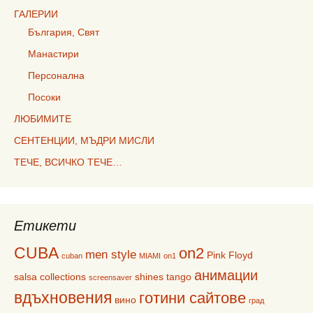
ГАЛЕРИИ
България, Свят
Манастири
Персонална
Посоки
ЛЮБИМИТЕ
СЕНТЕНЦИИ, МЪДРИ МИСЛИ
ТЕЧЕ, ВСИЧКО ТЕЧЕ…
Етикети
CUBA
on2
men style
Pink Floyd
cuban
MIAMI
on1
анимации
salsa collections
shines
tango
screensaver
вдъхновения
готини сайтове
вино
град