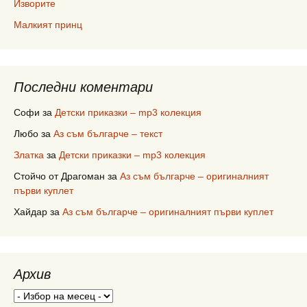
Изворите
Малкият принц
Последни коментари
Софи
за
Детски приказки – mp3 колекция
Любо
за
Аз съм българче – текст
Златка
за
Детски приказки – mp3 колекция
Стойчо от Драгоман
за
Аз съм българче – оригиналният
първи куплет
Хайдар
за
Аз съм българче – оригиналният първи куплет
Архив
Архив