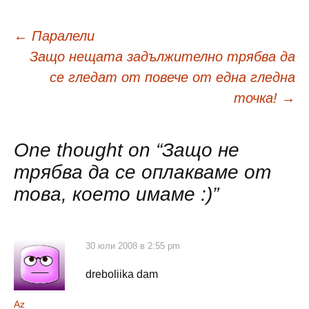
Навигация
←
Паралели
Защо нещата задължително трябва да
в
се гледат от повече от една гледна
точка!
→
публикациите
One thought on “
Защо не
трябва да се оплакваме от
това, което имаме :)
”
30 юли 2008 в 2:55 pm
dreboliika dam
Az