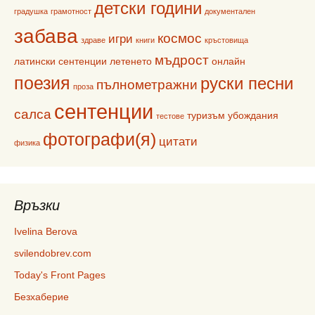
детски години
градушка
грамотност
документален
забава
космос
игри
здраве
книги
кръстовища
мъдрост
латински сентенции
летенето
онлайн
поезия
руски песни
пълнометражни
проза
сентенции
салса
туризъм
убождания
тестове
фотографи(я)
цитати
физика
Връзки
Ivelina Berova
svilendobrev.com
Today's Front Pages
Безхаберие