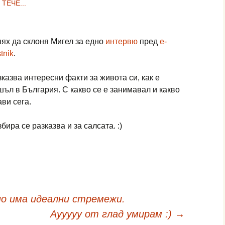
ТЕЧЕ...
пях да склоня Мигел за едно
интервю
пред
e-
tnik
.
зказва интересни факти за живота си, как е
шъл в България. С какво се е занимавал и какво
ави сега.
бира се разказва и за салсата. :)
но има идеални стремежи.
Аууууу от глад умирам :)
→