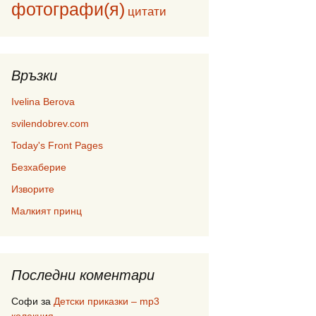
фотографи(я)
цитати
Връзки
Ivelina Berova
svilendobrev.com
Today's Front Pages
Безхаберие
Изворите
Малкият принц
Последни коментари
Софи
за
Детски приказки – mp3