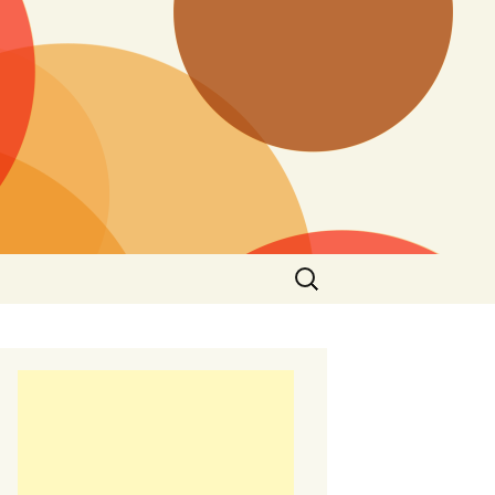
Търсене
за: