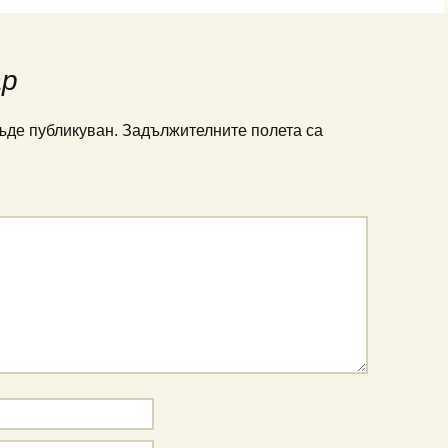
ар
ъде публикуван.
Задължителните полета са