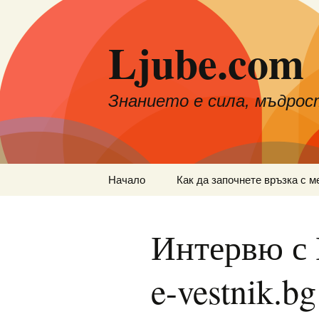
Към
съдържанието
Ljube.com
Знанието е сила, мъдрос
Начало
Как да започнете връзка с м
Интервю с 
e-vestnik.bg