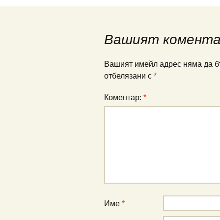
в
публикациите
Вашият комент
Вашият имейл адрес няма да б
отбелязани с
*
Коментар:
*
Име
*