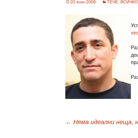
20 юни 2008
ТЕЧЕ, ВСИЧКО 
Ус
ves
Ра
до
пр
Раз
Навигация
←
Няма идеални неща, 