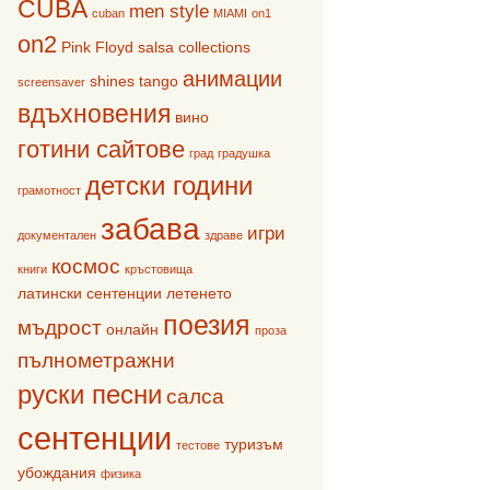
CUBA
men style
cuban
MIAMI
on1
on2
Pink Floyd
salsa collections
анимации
shines
tango
screensaver
вдъхновения
вино
готини сайтове
град
градушка
детски години
грамотност
забава
игри
документален
здраве
космос
книги
кръстовища
латински сентенции
летенето
поезия
мъдрост
онлайн
проза
пълнометражни
руски песни
салса
сентенции
туризъм
тестове
убождания
физика