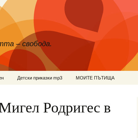
тта – свобода.
ен
Детски приказки mp3
МОИТЕ ПЪТИЩА
Мигел Родригес в