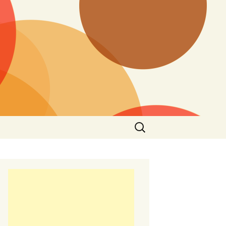
Търсене
за: