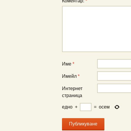
Коментар:
*
Име
*
Имейл
*
Интернет
страница
едно
+
=
осем