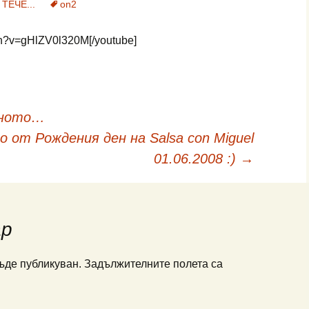
ТЕЧЕ...
on2
tch?v=gHlZV0l320M[/youtube]
тното…
о от Рождения ден на Salsa con Miguel
01.06.2008 :)
→
ар
ъде публикуван.
Задължителните полета са