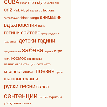
CUBA
men style
cuban
MIAMI
on1
on2
Pink Floyd
salsa collections
анимации
shines
tango
screensaver
вдъхновения
вино
готини сайтове
град
градушка
детски години
грамотност
забава
игри
документален
здраве
космос
книги
кръстовища
латински сентенции
летенето
поезия
мъдрост
онлайн
проза
пълнометражни
руски песни
салса
сентенции
туризъм
тестове
убождания
физика