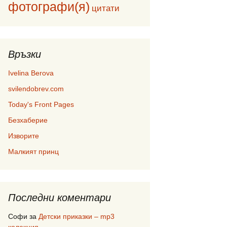
фотографи(я)
цитати
Връзки
Ivelina Berova
svilendobrev.com
Today's Front Pages
Безхаберие
Изворите
Малкият принц
Последни коментари
Софи
за
Детски приказки – mp3