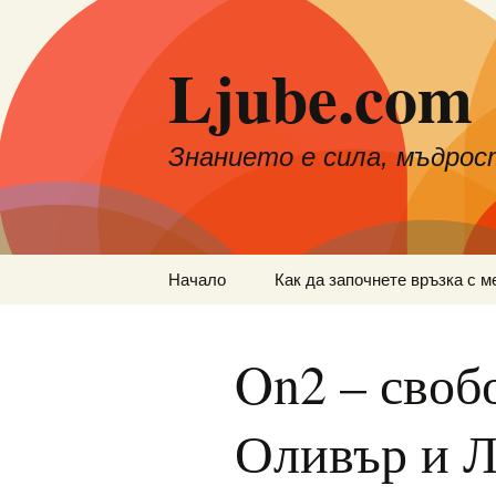
Към
съдържанието
Ljube.com
Знанието е сила, мъдрос
Начало
Как да започнете връзка с м
On2 – своб
Оливър и Л