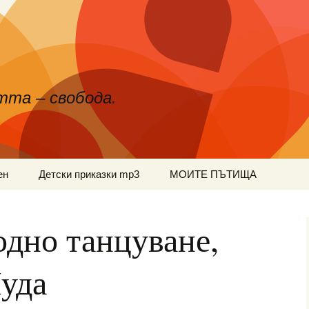
тта – свобода.
ен
Детски приказки mp3
МОИТЕ ПЪТИЩА
одно танцуване,
уда