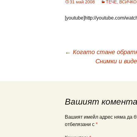
31 май 2008
ТЕЧЕ, ВСИЧКО 
[youtube]http://youtube.com/wa
Навигация
←
Когато стане обра
Снимки и виде
в
публикациите
Вашият комент
Вашият имейл адрес няма да б
отбелязани с
*