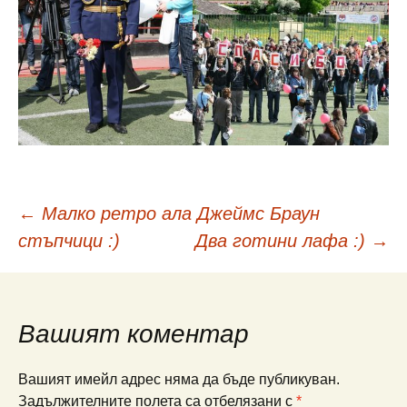
Навигация
←
Малко ретро ала Джеймс Браун
стъпчици :)
Два готини лафа :)
→
в
публикациите
Вашият коментар
Вашият имейл адрес няма да бъде публикуван.
Задължителните полета са отбелязани с
*