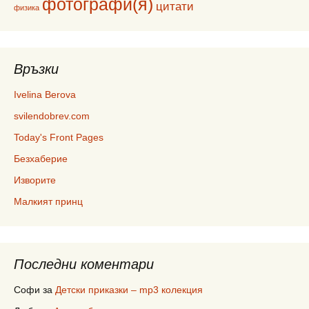
фотографи(я)
цитати
физика
Връзки
Ivelina Berova
svilendobrev.com
Today's Front Pages
Безхаберие
Изворите
Малкият принц
Последни коментари
Софи
за
Детски приказки – mp3 колекция