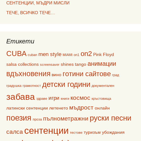
СЕНТЕНЦИИ, МЪДРИ МИСЛИ
ТЕЧЕ, ВСИЧКО ТЕЧЕ…
Етикети
CUBA
on2
men style
Pink Floyd
cuban
MIAMI
on1
анимации
salsa collections
shines
tango
screensaver
вдъхновения
готини сайтове
вино
град
детски години
градушка
грамотност
документален
забава
космос
игри
здраве
книги
кръстовища
мъдрост
латински сентенции
летенето
онлайн
поезия
руски песни
пълнометражни
проза
сентенции
салса
туризъм
убождания
тестове