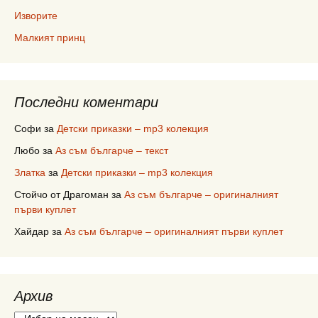
Изворите
Малкият принц
Последни коментари
Софи
за
Детски приказки – mp3 колекция
Любо
за
Аз съм българче – текст
Златка
за
Детски приказки – mp3 колекция
Стойчо от Драгоман
за
Аз съм българче – оригиналният
първи куплет
Хайдар
за
Аз съм българче – оригиналният първи куплет
Архив