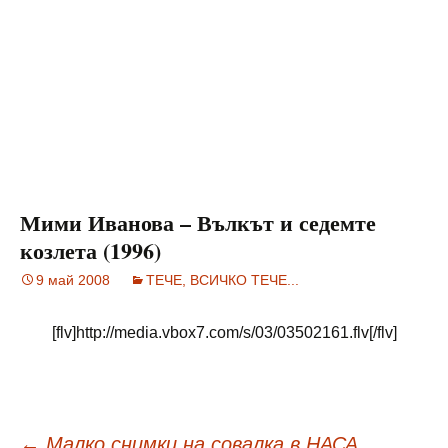
Мими Иванова – Вълкът и седемте
козлета (1996)
9 май 2008
ТЕЧЕ, ВСИЧКО ТЕЧЕ...
[flv]http://media.vbox7.com/s/03/03502161.flv[/flv]
←
Малко снимки на совалка в НАСА