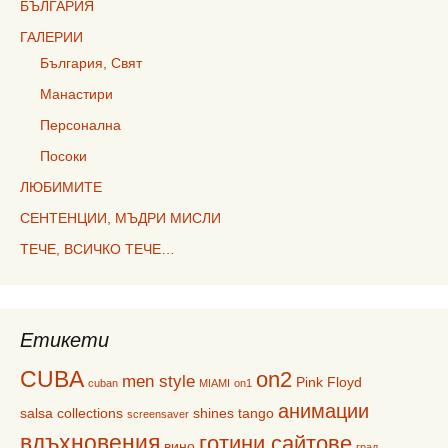
БЪЛГАРИЯ
ГАЛЕРИИ
България, Свят
Манастири
Персонална
Посоки
ЛЮБИМИТЕ
СЕНТЕНЦИИ, МЪДРИ МИСЛИ
ТЕЧЕ, ВСИЧКО ТЕЧЕ…
Етикети
CUBA
on2
men style
Pink Floyd
cuban
MIAMI
on1
анимации
salsa collections
shines
tango
screensaver
вдъхновения
готини сайтове
вино
град