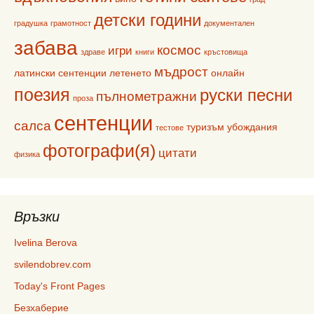
детски години
градушка
грамотност
документален
забава
космос
игри
здраве
книги
кръстовища
мъдрост
латински сентенции
летенето
онлайн
поезия
руски песни
пълнометражни
проза
сентенции
салса
туризъм
убождания
тестове
фотографи(я)
цитати
физика
Връзки
Ivelina Berova
svilendobrev.com
Today's Front Pages
Безхаберие