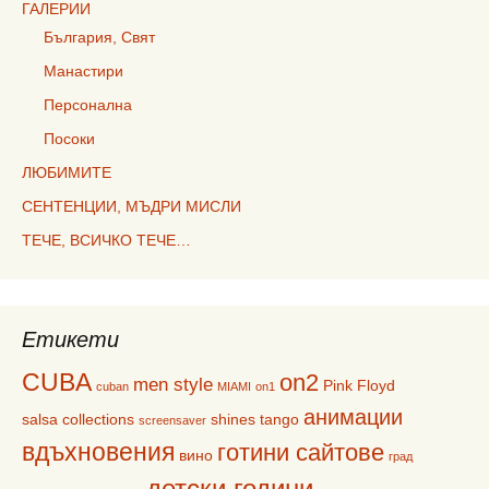
ГАЛЕРИИ
България, Свят
Манастири
Персонална
Посоки
ЛЮБИМИТЕ
СЕНТЕНЦИИ, МЪДРИ МИСЛИ
ТЕЧЕ, ВСИЧКО ТЕЧЕ…
Етикети
CUBA
on2
men style
Pink Floyd
cuban
MIAMI
on1
анимации
salsa collections
shines
tango
screensaver
вдъхновения
готини сайтове
вино
град
детски години