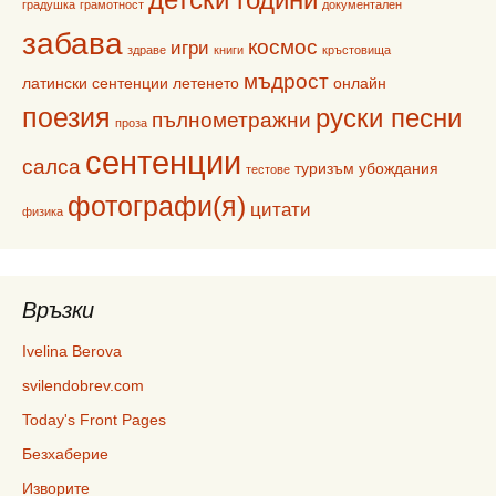
градушка
грамотност
документален
забава
космос
игри
здраве
книги
кръстовища
мъдрост
латински сентенции
летенето
онлайн
поезия
руски песни
пълнометражни
проза
сентенции
салса
туризъм
убождания
тестове
фотографи(я)
цитати
физика
Връзки
Ivelina Berova
svilendobrev.com
Today's Front Pages
Безхаберие
Изворите