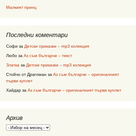
Малкият принц
Последни коментари
Софи
за
Детски приказки – mp3 колекция
Любо
за
Аз съм българче – текст
Златка
за
Детски приказки – mp3 колекция
Стойчо от Драгоман
за
Аз съм българче – оригиналният
първи куплет
Хайдар
за
Аз съм българче – оригиналният първи куплет
Архив
Архив