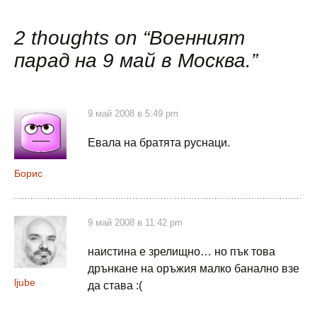
публикациите
2 thoughts on “
Военният
парад на 9 май в Москва.
”
9 май 2008 в 5:49 pm
Евала на братята руснаци.
Борис
9 май 2008 в 11:42 pm
наистина е зрелищно… но пък това
дрънкане на оръжия малко банално взе
ljube
да става :(