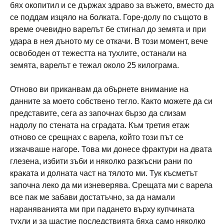
бях окопитил и се държах здраво за въжето, вместо да
се поддам изцяло на болката. Горе-долу по същото в
време очевидно варелът бе стигнал до земята и при
удара в нея дъното му се откачи. В този момент, вече
освободен от тежестта на тухлите, останали на
земята, варелът е тежал около 25 килограма.
Отново ви приканвам да обърнете внимание на
данните за моето собствено тегло. Както можете да си
представите, сега аз започнах бързо да слизам
надолу по стената на сградата. Към третия етаж
отново се срещнах с варела, който този път се
изкачваше нагоре. Това ми донесе фрактури на двата
глезена, избити зъби и няколко разкъсни рани по
краката и долната част на тялото ми. Тук късметът
започна леко да ми изневерява. Срещата ми с варела
все пак ме забави достатъчно, за да намали
нараняванията ми при падането върху купчината
тухли и за щастие последствията бяха само няколко