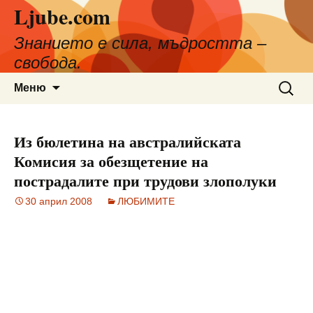
Ljube.com
Към
съдържанието
Знанието е сила, мъдростта –
свобода.
Търсен
Меню
за:
Из бюлетина на австралийската
Комисия за обезщетение на
пострадалите при трудови злополуки
30 април 2008
ЛЮБИМИТЕ