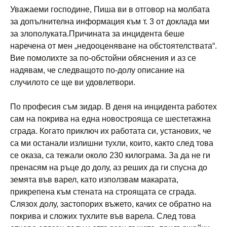
Уважаеми господине, Пиша ви в отговор на молбата
за допълнителна информация към т. 3 от доклада ми
за злополуката.Причината за инцидента беше
наречена от мен „недооценяване на обстоятелствата“.
Вие помолихте за по-обстойни обяснения и аз се
надявам, че следващото по-долу описание на
случилото се ще ви удовлетвори.
По професия съм зидар. В деня на инцидента работех
сам на покрива на една новострояща се шестетажна
сграда. Когато приключ их работата си, установих, че
са ми останали излишни тухли, които, както след това
се оказа, са тежали около 230 килограма. За да не ги
пренасям на ръце до долу, аз реших да ги спусна до
земята във варел, като използвам макарата,
прикрепена към стената на строящата се сграда.
Слязох долу, застопорих въжето, качих се обратно на
покрива и сложих тухлите във варела. След това