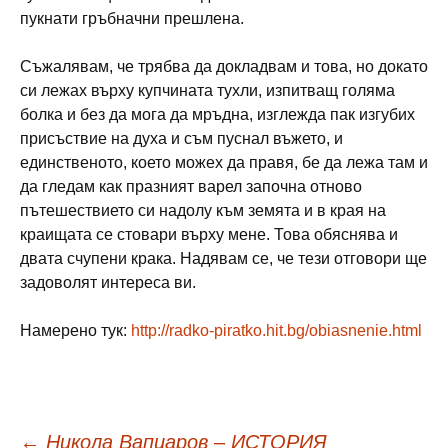
пукнати гръбначни прешлена.
Съжалявам, че трябва да докладвам и това, но докато
си лежах върху купчината тухли, изпитващ голяма
болка и без да мога да мръдна, изглежда пак изгубих
присъствие на духа и съм пуснал въжето, и
единственото, което можех да правя, бе да лежа там и
да гледам как празният варел започна отново
пътешествието си надолу към земята и в края на
краищата се стовари върху мене. Това обяснява и
двата счупени крака. Надявам се, че тези отговори ще
задоволят интереса ви.
Намерено тук:
http://radko-piratko.hit.bg/obiasnenie.html
←
Никола Вапцаров – ИСТОРИЯ