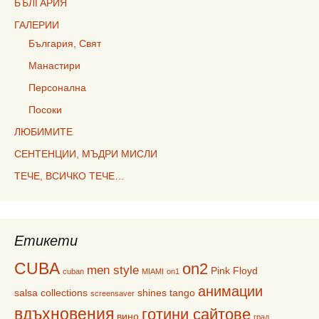
БЪЛГАРИЯ
ГАЛЕРИИ
България, Свят
Манастири
Персонална
Посоки
ЛЮБИМИТЕ
СЕНТЕНЦИИ, МЪДРИ МИСЛИ
ТЕЧЕ, ВСИЧКО ТЕЧЕ…
Етикети
CUBA
on2
men style
Pink Floyd
cuban
MIAMI
on1
анимации
salsa collections
shines
tango
screensaver
вдъхновения
готини сайтове
вино
град