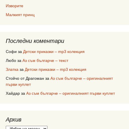
Изворите
Малкият принц
Последни коментари
Софи
за
Детски приказки – mp3 колекция
Любо
за
Аз съм българче – текст
Златка
за
Детски приказки – mp3 колекция
Стойчо от Драгоман
за
Аз съм българче – оригиналният
първи куплет
Хайдар
за
Аз съм българче – оригиналният първи куплет
Архив
Архив