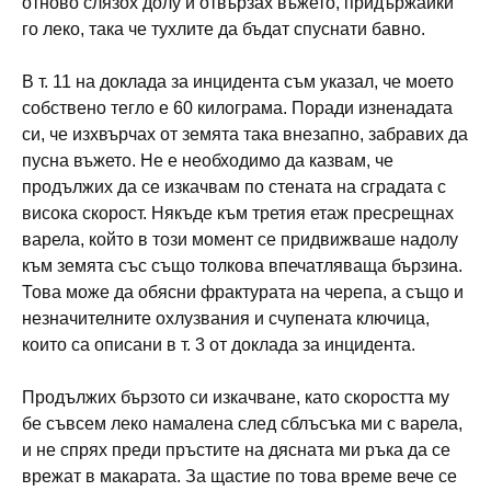
отново слязох долу и отвързах въжето, придържайки
го леко, така че тухлите да бъдат спуснати бавно.
В т. 11 на доклада за инцидента съм указал, че моето
собствено тегло е 60 килограма. Поради изненадата
си, че изхвърчах от земята така внезапно, забравих да
пусна въжето. Не е необходимо да казвам, че
продължих да се изкачвам по стената на сградата с
висока скорост. Някъде към третия етаж пресрещнах
варела, който в този момент се придвижваше надолу
към земята със също толкова впечатляваща бързина.
Това може да обясни фрактурата на черепа, а също и
незначителните охлузвания и счупената ключица,
които са описани в т. 3 от доклада за инцидента.
Продължих бързото си изкачване, като скоростта му
бе съвсем леко намалена след сблъсъка ми с варела,
и не спрях преди пръстите на дясната ми ръка да се
врежат в макарата. За щастие по това време вече се