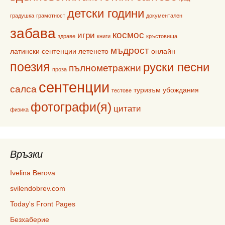
детски години
градушка
грамотност
документален
забава
космос
игри
здраве
книги
кръстовища
мъдрост
латински сентенции
летенето
онлайн
поезия
руски песни
пълнометражни
проза
сентенции
салса
туризъм
убождания
тестове
фотографи(я)
цитати
физика
Връзки
Ivelina Berova
svilendobrev.com
Today's Front Pages
Безхаберие