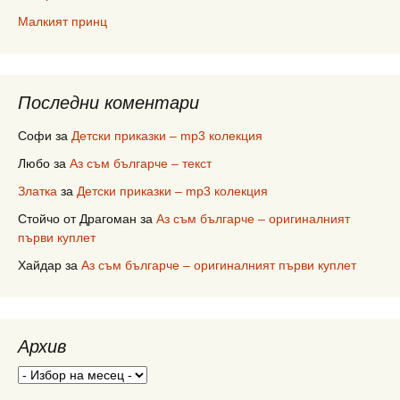
Малкият принц
Последни коментари
Софи
за
Детски приказки – mp3 колекция
Любо
за
Аз съм българче – текст
Златка
за
Детски приказки – mp3 колекция
Стойчо от Драгоман
за
Аз съм българче – оригиналният
първи куплет
Хайдар
за
Аз съм българче – оригиналният първи куплет
Архив
Архив