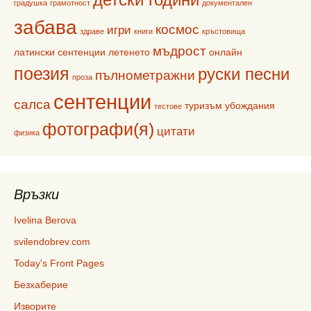
детски години
градушка
грамотност
документален
забава
космос
игри
здраве
книги
кръстовища
мъдрост
латински сентенции
летенето
онлайн
поезия
руски песни
пълнометражни
проза
сентенции
салса
туризъм
убождания
тестове
фотографи(я)
цитати
физика
Връзки
Ivelina Berova
svilendobrev.com
Today's Front Pages
Безхаберие
Изворите