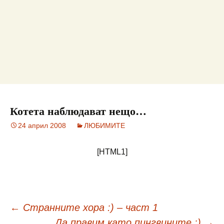
Котета наблюдават нещо…
24 април 2008
ЛЮБИМИТЕ
[HTML1]
Навигация
←
Странните хора :) – част 1
Да правим като пингвините :)
→