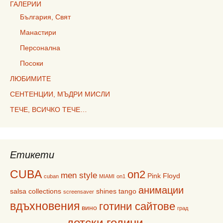
ГАЛЕРИИ
България, Свят
Манастири
Персонална
Посоки
ЛЮБИМИТЕ
СЕНТЕНЦИИ, МЪДРИ МИСЛИ
ТЕЧЕ, ВСИЧКО ТЕЧЕ…
Етикети
CUBA
on2
men style
Pink Floyd
cuban
MIAMI
on1
анимации
salsa collections
shines
tango
screensaver
вдъхновения
готини сайтове
вино
град