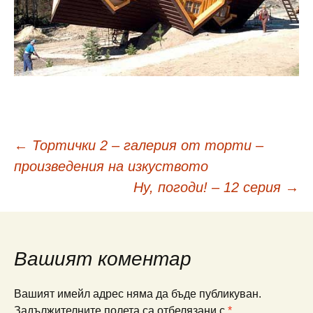
Навигация
←
Тортички 2 – галерия от торти –
произведения на изкуството
в
Ну, погоди! – 12 серия
→
публикациите
Вашият коментар
Вашият имейл адрес няма да бъде публикуван.
Задължителните полета са отбелязани с
*