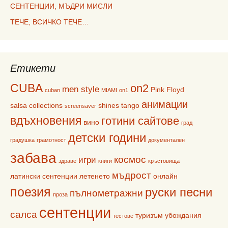
СЕНТЕНЦИИ, МЪДРИ МИСЛИ
ТЕЧЕ, ВСИЧКО ТЕЧЕ…
Етикети
CUBA
on2
men style
Pink Floyd
cuban
MIAMI
on1
анимации
salsa collections
shines
tango
screensaver
вдъхновения
готини сайтове
вино
град
детски години
градушка
грамотност
документален
забава
космос
игри
здраве
книги
кръстовища
мъдрост
латински сентенции
летенето
онлайн
поезия
руски песни
пълнометражни
проза
сентенции
салса
туризъм
убождания
тестове