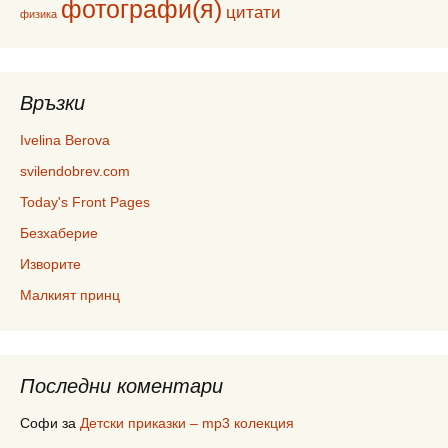
фотографи(я)
цитати
физика
Връзки
Ivelina Berova
svilendobrev.com
Today's Front Pages
Безхаберие
Изворите
Малкият принц
Последни коментари
Софи
за
Детски приказки – mp3 колекция