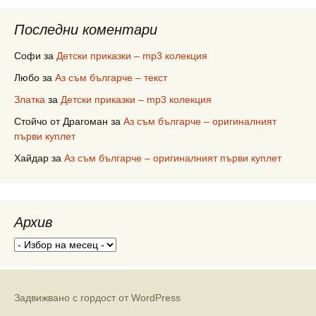
Последни коментари
Софи
за
Детски приказки – mp3 колекция
Любо
за
Аз съм българче – текст
Златка
за
Детски приказки – mp3 колекция
Стойчо от Драгоман
за
Аз съм българче – оригиналният
първи куплет
Хайдар
за
Аз съм българче – оригиналният първи куплет
Архив
Архив
Задвижвано с гордост от WordPress