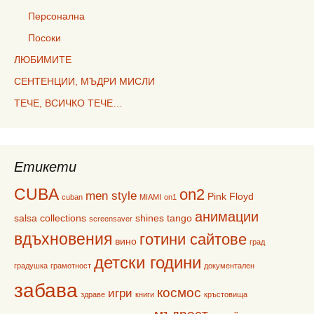
Персонална
Посоки
ЛЮБИМИТЕ
СЕНТЕНЦИИ, МЪДРИ МИСЛИ
ТЕЧЕ, ВСИЧКО ТЕЧЕ…
Етикети
CUBA
on2
men style
Pink Floyd
cuban
MIAMI
on1
анимации
salsa collections
shines
tango
screensaver
вдъхновения
готини сайтове
вино
град
детски години
градушка
грамотност
документален
забава
космос
игри
здраве
книги
кръстовища