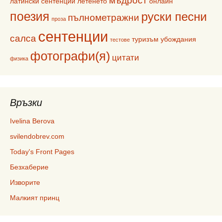
мъдрост
латински сентенции
летенето
онлайн
поезия
руски песни
пълнометражни
проза
сентенции
салса
туризъм
убождания
тестове
фотографи(я)
цитати
физика
Връзки
Ivelina Berova
svilendobrev.com
Today's Front Pages
Безхаберие
Изворите
Малкият принц