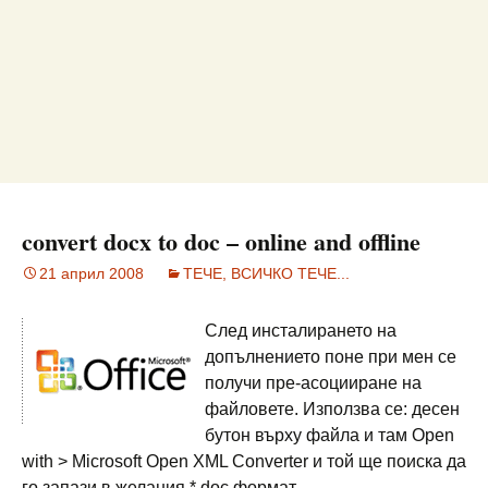
convert docx to doc – online and offline
21 април 2008
ТЕЧЕ, ВСИЧКО ТЕЧЕ...
След инсталирането на
допълнението поне при мен се
получи пре-асоцииране на
файловете. Използва се: десен
бутон върху файла и там Open
with > Microsoft Open XML Converter и той ще поиска да
го запази в желания *.doc формат.