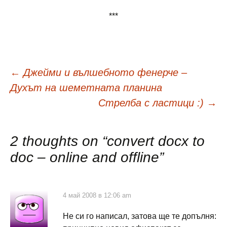
***
Навигация
←
Джейми и вълшебното фенерче –
Духът на шеметната планина
в
Стрелба с ластици :)
→
публикациите
2 thoughts on “
convert docx to
doc – online and offline
”
4 май 2008 в 12:06 am
Не си го написал, затова ще те допълня: