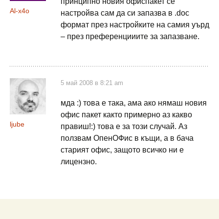
принципно новия офиспакет се
Al-x4o
настройва сам да си запазва в .doc
формат през настройките на самия уърд
– през преференцииите за запазване.
5 май 2008 в 8:21 am
мда :) това е така, ама ако нямаш новия
офис пакет както примерно аз какво
ljube
правиш!:) това е за този случай. Аз
ползвам ОпенОФис в къщи, а в бача
старият офис, защото всичко ни е
лицензно.