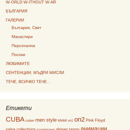
W-ORLD W-ITHOUT W-AR
БЪЛГАРИЯ
ГАЛЕРИИ
България, Свят
Манастири
Персонална
Посоки
ЛЮБИМИТЕ
СЕНТЕНЦИИ, МЪДРИ МИСЛИ
ТЕЧЕ, ВСИЧКО ТЕЧЕ…
Етикети
CUBA
on2
men style
Pink Floyd
cuban
MIAMI
on1
анимации
salsa collections
shines
tango
screensaver