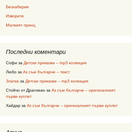
Безхаберие
Изворите
Малкият принц
Последни коментари
Софи
за
Детски приказки – mp3 колекция
Любо
за
Аз съм българче – текст
Златка
за
Детски приказки – mp3 колекция
Стойчо от Драгоман
за
Аз съм българче – оригиналният
първи куплет
Хайдар
за
Аз съм българче – оригиналният първи куплет