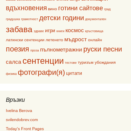
вдъхновения
готини сайтове
вино
град
детски години
градушка
грамотност
документален
забава
космос
игри
здраве
книги
кръстовища
мъдрост
латински сентенции
летенето
онлайн
поезия
руски песни
пълнометражни
проза
сентенции
салса
туризъм
убождания
тестове
фотографи(я)
цитати
физика
Връзки
Ivelina Berova
svilendobrev.com
Today's Front Pages