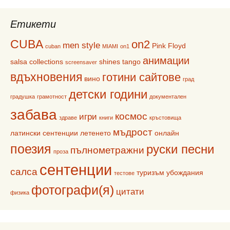
Етикети
CUBA
on2
men style
Pink Floyd
cuban
MIAMI
on1
анимации
salsa collections
shines
tango
screensaver
вдъхновения
готини сайтове
вино
град
детски години
градушка
грамотност
документален
забава
космос
игри
здраве
книги
кръстовища
мъдрост
латински сентенции
летенето
онлайн
поезия
руски песни
пълнометражни
проза
сентенции
салса
туризъм
убождания
тестове
фотографи(я)
цитати
физика