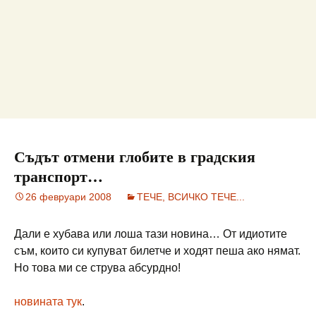
Съдът отмени глобите в градския
транспорт…
26 февруари 2008
ТЕЧЕ, ВСИЧКО ТЕЧЕ...
Дали е хубава или лоша тази новина… От идиотите
съм, които си купуват билетче и ходят пеша ако нямат.
Но това ми се струва абсурдно!
новината тук
.