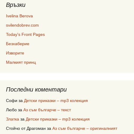
Връзки
Ivelina Berova
svilendobrev.com
Today's Front Pages
Безхаберие
Изворите
Малкият принц
Последни коментари
Софи
за
Детски приказки – mp3 колекция
Любо
за
Аз съм българче – текст
Златка
за
Детски приказки – mp3 колекция
Стойчо от Драгоман
за
Аз съм българче – оригиналният