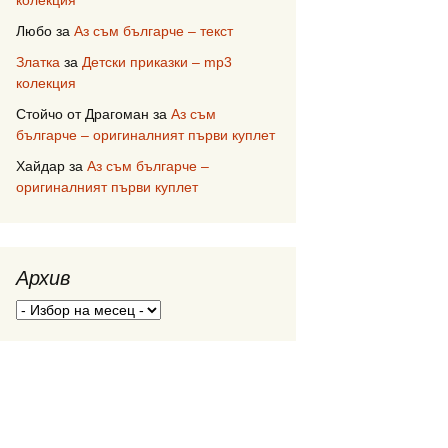
колекция
Любо
за
Аз съм българче – текст
Златка
за
Детски приказки – mp3
колекция
Стойчо от Драгоман
за
Аз съм
българче – оригиналният първи куплет
Хайдар
за
Аз съм българче –
оригиналният първи куплет
Архив
Архив