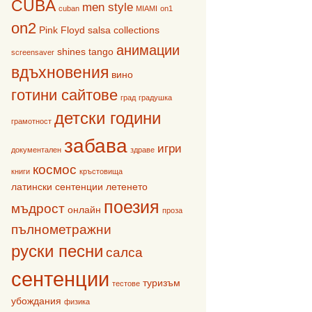
CUBA
men style
cuban
MIAMI
on1
on2
Pink Floyd
salsa collections
анимации
shines
tango
screensaver
вдъхновения
вино
готини сайтове
град
градушка
детски години
грамотност
забава
игри
документален
здраве
космос
книги
кръстовища
латински сентенции
летенето
поезия
мъдрост
онлайн
проза
пълнометражни
руски песни
салса
сентенции
туризъм
тестове
убождания
физика