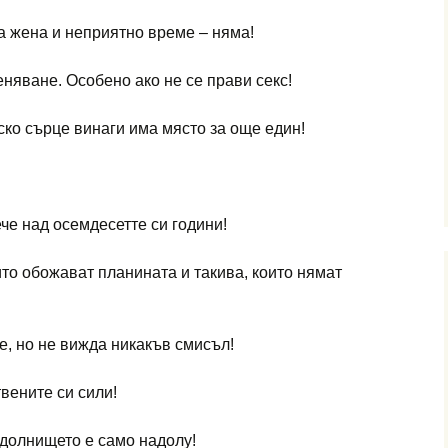
а жена и неприятно време – няма!
няване. Особено ако не се прави секс!
ско сърце винаги има място за още един!
че над осемдесетте си години!
ито обожават планината и такива, които нямат
е, но не вижда никакъв смисъл!
вените си сили!
адолнището е само надолу!