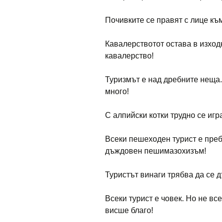
Почивките се правят с лице къ
Кавалерствотот остава в изход
кавалерство!
Туризмът е над дребните неща
много!
С алпийски котки трудно се игр
Всеки пешеходен турист е преб
дъждовен пешимазохизъм!
Туристът винаги трябва да се д
Всеки турист е човек. Но не вс
висше благо!