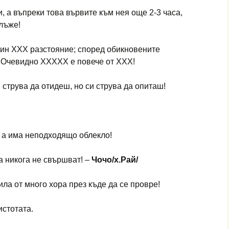
, а въпреки това вървите към нея още 2-3 часа,
лъже!
дин XXX разстояние; според обикновените
. Очевидно XXXXX е повече от XXX!
 струва да отидеш, но си струва да опиташ!
!
 а има неподходящо облекло!
а никога не свършват! –
Чочо/х.Рай/
ила от много хора през къде да се провре!
стотата.