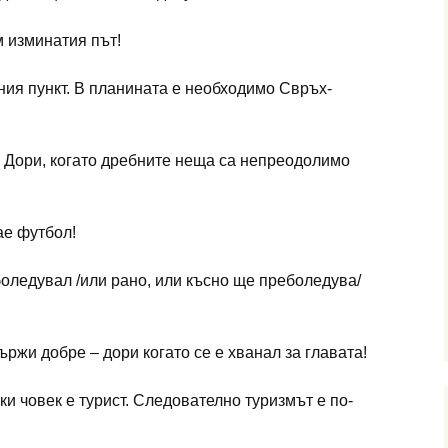
м изминатия път!
ния пункт. В планината е необходимо Свръх-
. Дори, когато дребните неща са непреодолимо
ае футбол!
оледувал /или рано, или късно ще преболедува/
ържи добре – дори когато се е хванал за главата!
еки човек е турист. Следователно туризмът е по-