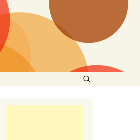
Търсене
за: