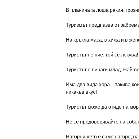
В планината лоша ракия, грозн
Туризмът предпазва от забреме
На кръгла маса, в хижа и в жен
Туристът не пие, той се лекува!
Туристът е винаги млад. Най-ве
Има два вида хора – такива ко
никакъв вкус!
Туристът може да отиде на мор
Не се предоверявайте на собст
Нагорнището е само нагоре; н