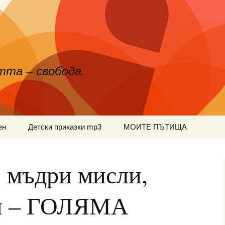
тта – свобода.
ен
Детски приказки mp3
МОИТЕ ПЪТИЩА
 мъдри мисли,
и – ГОЛЯМА