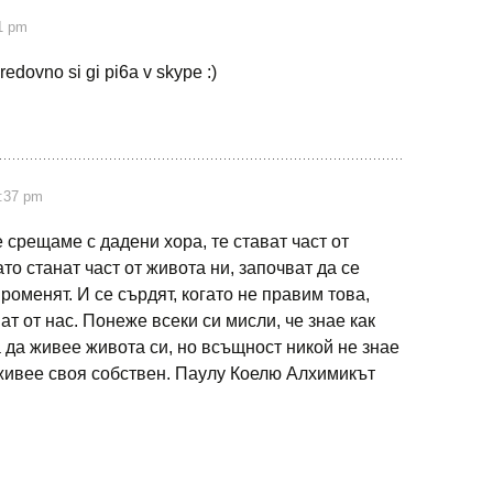
1 pm
redovno si gi pi6a v skype :)
4:37 pm
е срещаме с дадени хора, те стават част от
ато станат част от живота ни, започват да се
променят. И се сърдят, когато не правим това,
ват от нас. Понеже всеки си мисли, че знае как
 да живее живота си, но всъщност никой не знае
 живее своя собствен. Паулу Коелю Алхимикът