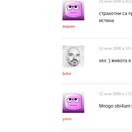
14 юли 2008 в 9:0
страхотни са п
истина
мария
14 юли 2008 в 10:
хех :) живота 
ljube
22 юни 2009 в 2:5
Mnogo obi4am d
yumi