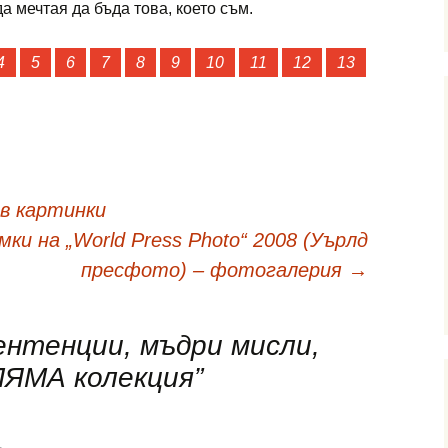
да мечтая да бъда това, което съм.
4
5
6
7
8
9
10
11
12
13
в картинки
ки на „World Press Photo“ 2008 (Уърлд
пресфото) – фотогалерия
→
ентенции, мъдри мисли,
ЛЯМА колекция
”