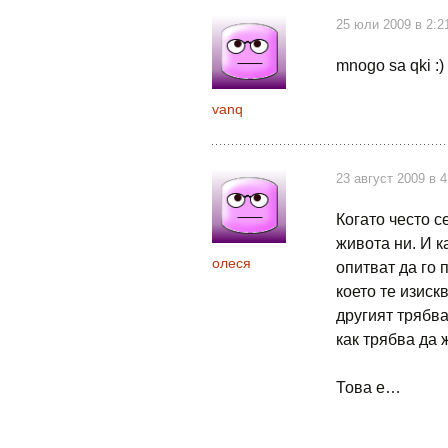
25 юли 2009 в 2:2
mnogo sa qki :) 
vanq
23 август 2009 в 
Когато често с
живота ни. И к
олеся
опитват да го 
което те изиск
другият трябва
как трябва да
Това е…