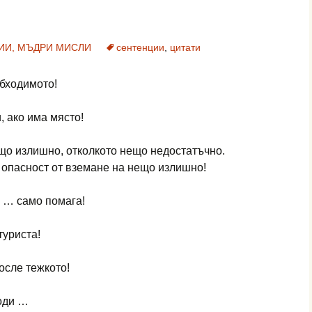
ИИ, МЪДРИ МИСЛИ
сентенции
,
цитати
обходимото!
, ако има място!
що излишно, отколкото нещо недостатъчно.
 опасност от вземане на нещо излишно!
 … само помага!
туриста!
осле тежкото!
води …