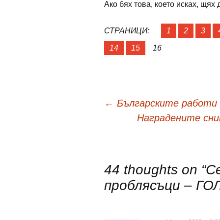
Ако бях това, което исках, щях 
СТРАНИЦИ:
1
2
3
14
15
16
Навигация
←
Българските работи 
Наградените сним
в
публикациите
44 thoughts on “
С
проблясъци – ГО