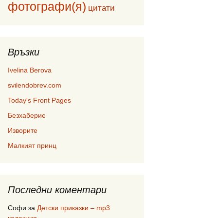
фотографи(я)
цитати
Връзки
Ivelina Berova
svilendobrev.com
Today's Front Pages
Безхаберие
Изворите
Малкият принц
Последни коментари
Софи
за
Детски приказки – mp3