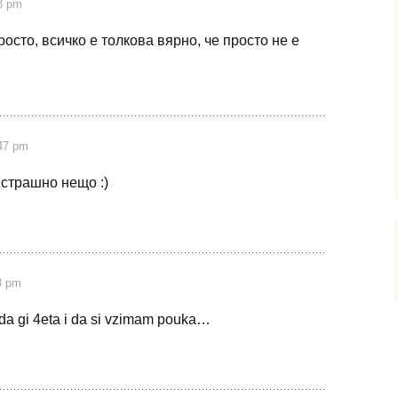
3 pm
росто, всичко е толкова вярно, че просто не е
47 pm
е страшно нещо :)
3 pm
a gi 4eta i da si vzimam pouka…