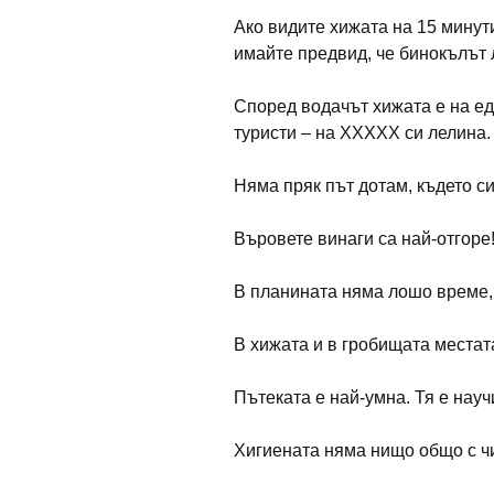
Ако видите хижата на 15 минути
имайте предвид, че бинокълът 
Според водачът хижата е на е
туристи – на XXXXX си лелина
Няма пряк път дотам, където си
Въровете винаги са най-отгоре
В планината няма лошо време,
В хижата и в гробищата местат
Пътеката е най-умна. Тя е науч
Хигиената няма нищо общо с чи