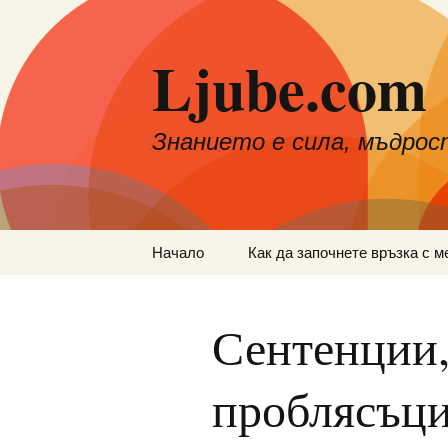
Към
съдържанието
Ljube.com
Знанието е сила, мъдрос
Начало
Как да започнете връзка с м
Сентенции,
проблясъц