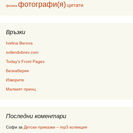
фотографи(я)
цитати
физика
Връзки
Ivelina Berova
svilendobrev.com
Today's Front Pages
Безхаберие
Изворите
Малкият принц
Последни коментари
Софи
за
Детски приказки – mp3 колекция