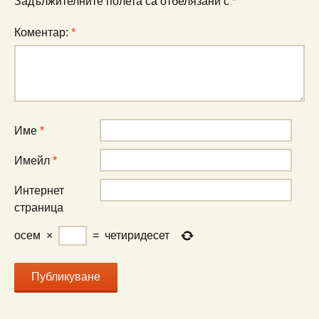
Задължителните полета са отбелязани с
*
Коментар:
*
Име
*
Имейл
*
Интернет
страница
осем
×
=
четиридесет