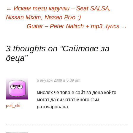
Навигация
←
Искам тези каручки – Seat SALSA,
Nissan Mixim, Nissan Pivo :)
в
Guitar – Peter Nalitch + mp3, lyrics
→
публикациите
3 thoughts on “
Сайтове за
деца
”
6 януари 2009 в 6:09 am
мислех че това е сайт за деца който
могат да си чатат много съм
poli_riki
разочарована