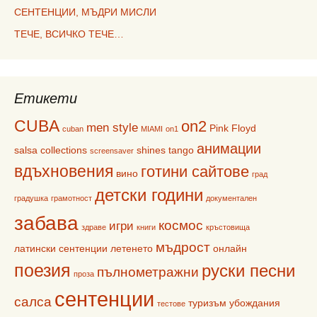
СЕНТЕНЦИИ, МЪДРИ МИСЛИ
ТЕЧЕ, ВСИЧКО ТЕЧЕ…
Етикети
CUBA
on2
men style
Pink Floyd
cuban
MIAMI
on1
анимации
salsa collections
shines
tango
screensaver
вдъхновения
готини сайтове
вино
град
детски години
градушка
грамотност
документален
забава
космос
игри
здраве
книги
кръстовища
мъдрост
латински сентенции
летенето
онлайн
поезия
руски песни
пълнометражни
проза
сентенции
салса
туризъм
убождания
тестове