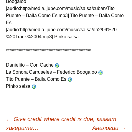
Boogaloo
[audio:http://media.ljube.com/music/salsa/cuban/Tito
Puente – Baila Como Es.mp3] Tito Puente – Baila Como
Es
[audio:http://media.ljube.com/music/salsa/on2/04%20-
%20Track%2004.mp3] Pinko salsa
************************************************
Danielito – Con Cache
La Sonora Carruseles – Federico Boogaloo
Tito Puente – Baila Como Es
Pinko salsa
Навигация
←
Give credit where credit is due, казват
хакерите…
Аналогии
→