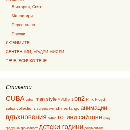
България, Свят
Манастири
Персонална
Посоки
ЛЮБИМИТЕ
СЕНТЕНЦИИ, МЪДРИ МИСЛИ
ТЕЧЕ, ВСИЧКО ТЕЧЕ…
Етикети
CUBA
on2
men style
Pink Floyd
cuban
MIAMI
on1
анимации
salsa collections
shines
tango
screensaver
вдъхновения
готини сайтове
вино
град
детски години
градушка
грамотност
документален