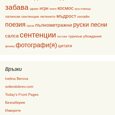
забава
космос
игри
здраве
книги
кръстовища
мъдрост
латински сентенции
летенето
онлайн
поезия
руски песни
пълнометражни
проза
сентенции
салса
туризъм
убождания
тестове
фотографи(я)
цитати
физика
Връзки
Ivelina Berova
svilendobrev.com
Today's Front Pages
Безхаберие
Изворите