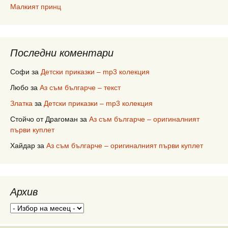
Малкият принц
Последни коментари
Софи
за
Детски приказки – mp3 колекция
Любо
за
Аз съм българче – текст
Златка
за
Детски приказки – mp3 колекция
Стойчо от Драгоман
за
Аз съм българче – оригиналният
първи куплет
Хайдар
за
Аз съм българче – оригиналният първи куплет
Архив
Архив