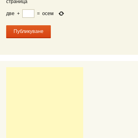
страница
две
+
=
осем