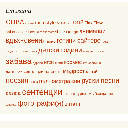
Етикети
CUBA
on2
men style
Pink Floyd
cuban
MIAMI
on1
анимации
salsa collections
shines
tango
screensaver
вдъхновения
готини сайтове
вино
град
детски години
градушка
грамотност
документален
забава
космос
игри
здраве
книги
кръстовища
мъдрост
латински сентенции
летенето
онлайн
поезия
руски песни
пълнометражни
проза
сентенции
салса
туризъм
убождания
тестове
фотографи(я)
цитати
физика