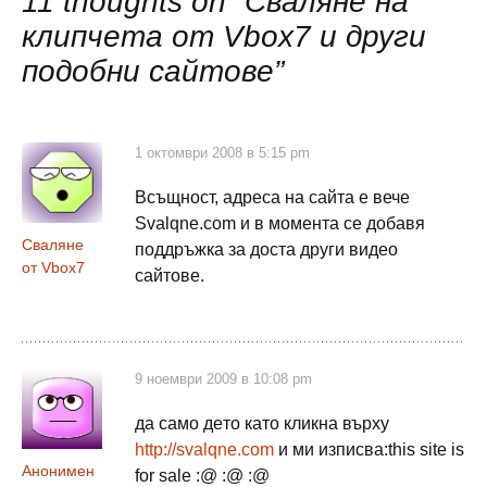
11 thoughts on “
Сваляне на
публикациите
клипчета от Vbox7 и други
подобни сайтове
”
1 октомври 2008 в 5:15 pm
Всъщност, адреса на сайта е вече
Svalqne.com и в момента се добавя
Сваляне
поддръжка за доста други видео
от Vbox7
сайтове.
9 ноември 2009 в 10:08 pm
да само дeтo катo кликнa върxу
http://svalqne.com
и ми изписвa:this site is
Анонимен
for sale :@ :@ :@