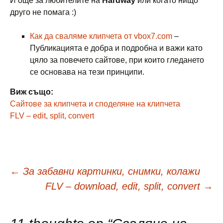
И още за любителите на
Hardway
или когато нищо
друго не помага :)
Как да сваляме клипчета от vbox7.com
–
Публикацията е добра и подробна и важи като
цяло за повечето сайтове, при които гледането
се основава на тези принципи.
Виж също:
Сайтове за клипчета и споделяне на клипчета
FLV – edit, split, convert
Навигация
←
За забавни картинки, снимки, колажи
FLV – download, edit, split, convert
→
в