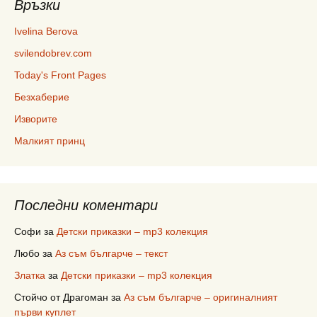
Връзки
Ivelina Berova
svilendobrev.com
Today's Front Pages
Безхаберие
Изворите
Малкият принц
Последни коментари
Софи
за
Детски приказки – mp3 колекция
Любо
за
Аз съм българче – текст
Златка
за
Детски приказки – mp3 колекция
Стойчо от Драгоман
за
Аз съм българче – оригиналният
първи куплет