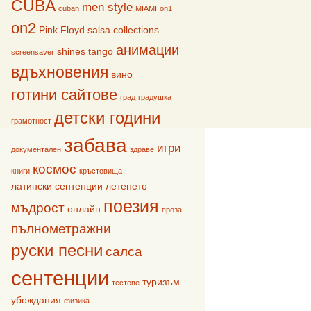
CUBA
men style
cuban
MIAMI
on1
on2
Pink Floyd
salsa collections
анимации
shines
tango
screensaver
вдъхновения
вино
готини сайтове
град
градушка
детски години
грамотност
забава
игри
документален
здраве
космос
книги
кръстовища
латински сентенции
летенето
поезия
мъдрост
онлайн
проза
пълнометражни
руски песни
салса
сентенции
туризъм
тестове
убождания
физика