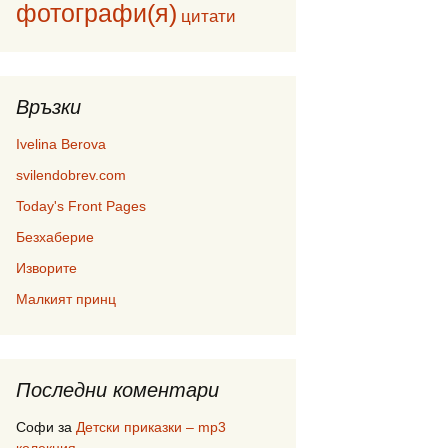
фотографи(я)
цитати
Връзки
Ivelina Berova
svilendobrev.com
Today's Front Pages
Безхаберие
Изворите
Малкият принц
Последни коментари
Софи
за
Детски приказки – mp3