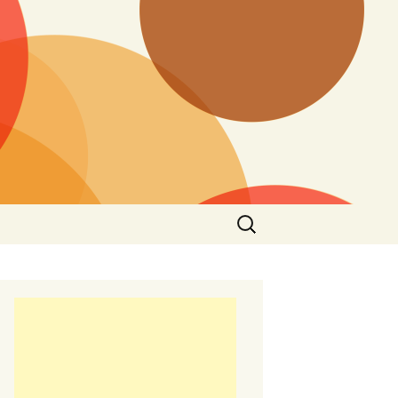
Търсене
за: