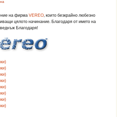
на
рение на фирма
VEREO
, които безкрайно любезно
риващи цялото начинание. Благодаря от името на
 веднъж Благодаря!
ки)
ки)
ки)
ки)
ки)
ки)
ки)
ки)