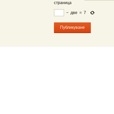
страница
−
две
=
7