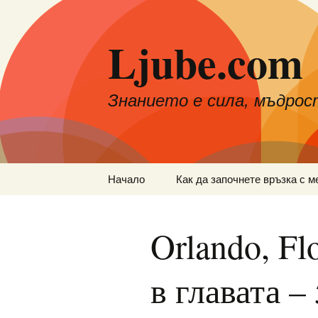
Към
съдържанието
Ljube.com
Знанието е сила, мъдрос
Начало
Как да започнете връзка с м
Orlando, Fl
в главата –