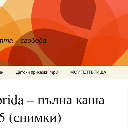
тта – свобода.
ен
Детски приказки mp3
МОИТЕ ПЪТИЩА
orida – пълна каша
 5 (снимки)