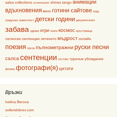
анимации
salsa collections
shines
tango
screensaver
вдъхновения
готини сайтове
вино
град
детски години
градушка
грамотност
документален
забава
космос
игри
здраве
книги
кръстовища
мъдрост
латински сентенции
летенето
онлайн
поезия
руски песни
пълнометражни
проза
сентенции
салса
туризъм
убождания
тестове
фотографи(я)
цитати
физика
Връзки
Ivelina Berova
svilendobrev.com