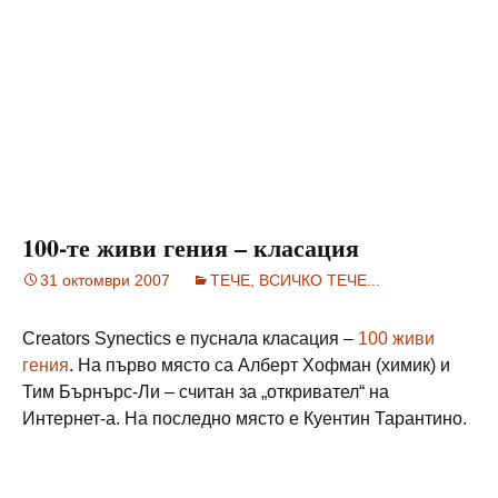
100-те живи гения – класация
31 октомври 2007
ТЕЧЕ, ВСИЧКО ТЕЧЕ...
Creators Synectics е пуснала класация –
100 живи
гения
. На първо място са Алберт Хофман (химик) и
Тим Бърнърс-Ли – считан за „откривател“ на
Интернет-а. На последно място е Куентин Тарантино.