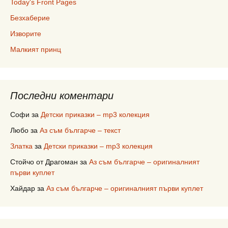
Today's Front Pages
Безхаберие
Изворите
Малкият принц
Последни коментари
Софи
за
Детски приказки – mp3 колекция
Любо
за
Аз съм българче – текст
Златка
за
Детски приказки – mp3 колекция
Стойчо от Драгоман
за
Аз съм българче – оригиналният
първи куплет
Хайдар
за
Аз съм българче – оригиналният първи куплет