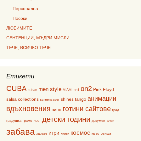
Персонална
Посоки
ЛЮБИМИТЕ
СЕНТЕНЦИИ, МЪДРИ МИСЛИ
ТЕЧЕ, ВСИЧКО ТЕЧЕ…
Етикети
CUBA
on2
men style
Pink Floyd
cuban
MIAMI
on1
анимации
salsa collections
shines
tango
screensaver
вдъхновения
готини сайтове
вино
град
детски години
градушка
грамотност
документален
забава
космос
игри
здраве
книги
кръстовища