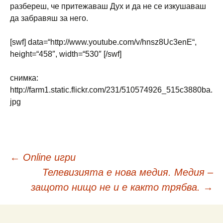
разбереш, че притежаваш Дух и да не се изкушаваш
да забравяш за него.
[swf] data=“http://www.youtube.com/v/hnsz8Uc3enE“,
height=“458″, width=“530″ [/swf]
снимка:
http://farm1.static.flickr.com/231/510574926_515c3880ba.
jpg
Навигация
←
Online игри
Телевизията е нова медия. Медия –
в
защото нищо не и е както трябва.
→