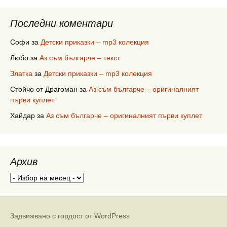
Последни коментари
Софи
за
Детски приказки – mp3 колекция
Любо
за
Аз съм българче – текст
Златка
за
Детски приказки – mp3 колекция
Стойчо от Драгоман
за
Аз съм българче – оригиналният
първи куплет
Хайдар
за
Аз съм българче – оригиналният първи куплет
Архив
Архив
Задвижвано с гордост от WordPress