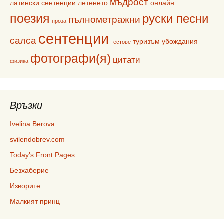
мъдрост
латински сентенции
летенето
онлайн
поезия
руски песни
пълнометражни
проза
сентенции
салса
туризъм
убождания
тестове
фотографи(я)
цитати
физика
Връзки
Ivelina Berova
svilendobrev.com
Today's Front Pages
Безхаберие
Изворите
Малкият принц