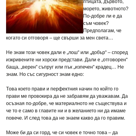
птицата, дървото,
морето, животното?
По-добре ли е да
съм човек?
Предполагам, че
когато си отговоря – ще свърши за мен света…
Не знам този човек дали е „лош“ или „добър“ – според
изкривените ни хорски представи. Дали е „отговорен“
баща, „верен“ съпруг или пък „изпечен“ крадец… Не
знам. Но със сигурност знам едно:
Това което прави и перфектния начин по който го
прави ме провокира да не забравям да уважавам. Да
осъзная по-добре, че материалното не съществува и
че то е само в главите ни и в желанието ни да имаме
повече. И след това да не знаем какво да го правим.
Може би да си горд, че си човек е точно това – да