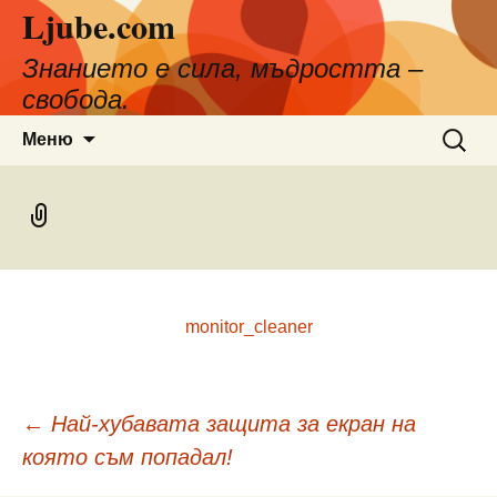
Ljube.com
Към
съдържанието
Знанието е сила, мъдростта –
свобода.
Търсен
Меню
за:
monitor_cleaner
Навигация
←
Най-хубавата защита за екран на
която съм попадал!