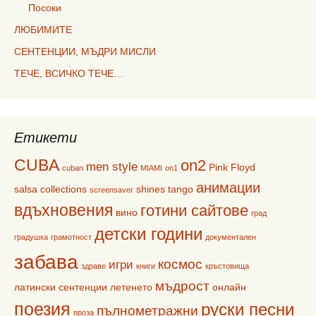
Посоки
ЛЮБИМИТЕ
СЕНТЕНЦИИ, МЪДРИ МИСЛИ
ТЕЧЕ, ВСИЧКО ТЕЧЕ…
Етикети
CUBA
on2
men style
Pink Floyd
cuban
MIAMI
on1
анимации
salsa collections
shines
tango
screensaver
вдъхновения
готини сайтове
вино
град
детски години
градушка
грамотност
документален
забава
космос
игри
здраве
книги
кръстовища
мъдрост
латински сентенции
летенето
онлайн
поезия
руски песни
пълнометражни
проза