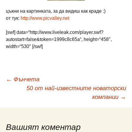
цъкни на картинката, за да видиш как краде :)
от тук:
http://www.picvalley.net
[swf] data=“http://www.liveleak.com/player.swf?
autostart=false&token=1999c8c65a“, height=“458″,
width=“530″ [/swf]
Навигация
←
Фънчета
50 от най-известните новаторски
в
компании
→
публикациите
Вашият коментар