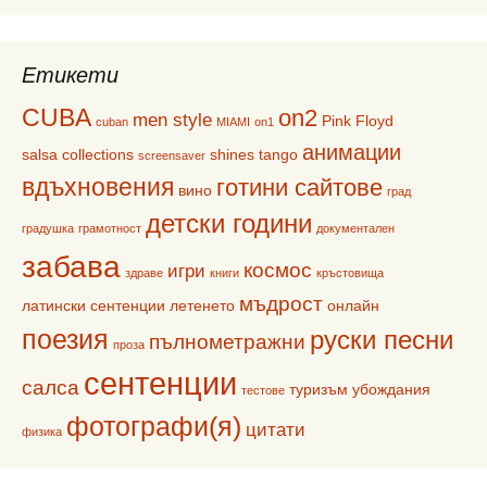
Етикети
CUBA
on2
men style
Pink Floyd
cuban
MIAMI
on1
анимации
salsa collections
shines
tango
screensaver
вдъхновения
готини сайтове
вино
град
детски години
градушка
грамотност
документален
забава
космос
игри
здраве
книги
кръстовища
мъдрост
латински сентенции
летенето
онлайн
поезия
руски песни
пълнометражни
проза
сентенции
салса
туризъм
убождания
тестове
фотографи(я)
цитати
физика