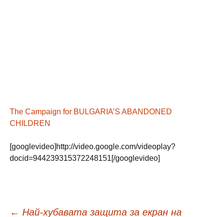
The Campaign for BULGARIA’S ABANDONED
CHILDREN
[googlevideo]http://video.google.com/videoplay?
docid=944239315372248151[/googlevideo]
←
Най-хубавата защита за екран на