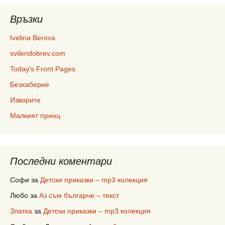
Връзки
Ivelina Berova
svilendobrev.com
Today's Front Pages
Безхаберие
Изворите
Малкият принц
Последни коментари
Софи
за
Детски приказки – mp3 колекция
Любо
за
Аз съм българче – текст
Златка
за
Детски приказки – mp3 колекция