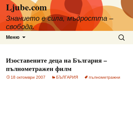
Ljube.com
Към
съдържанието
Знанието е сила, мъдростта –
свобода.
Търсен
Меню
за:
Изоставените деца на България –
пълнометражен филм
18 октомври 2007
БЪЛГАРИЯ
пълнометражни