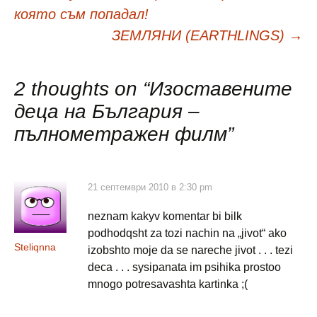
Навигация
която съм попадал!
в
ЗЕМЛЯНИ (EARTHLINGS)
→
публикациите
2 thoughts on “
Изоставените
деца на България –
пълнометражен филм
”
21 септември 2010 в 2:30 pm
neznam kakyv komentar bi bilk
podhodqsht za tozi nachin na „jivot“ ako
Steliqnna
izobshto moje da se nareche jivot . . . tezi
deca . . . sysipanata im psihika prostoo
mnogo potresavashta kartinka ;(