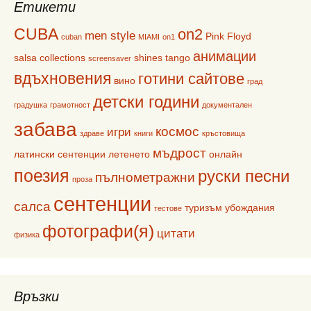
Етикети
CUBA
on2
men style
Pink Floyd
cuban
MIAMI
on1
анимации
salsa collections
shines
tango
screensaver
вдъхновения
готини сайтове
вино
град
детски години
градушка
грамотност
документален
забава
космос
игри
здраве
книги
кръстовища
мъдрост
латински сентенции
летенето
онлайн
поезия
руски песни
пълнометражни
проза
сентенции
салса
туризъм
убождания
тестове
фотографи(я)
цитати
физика
Връзки