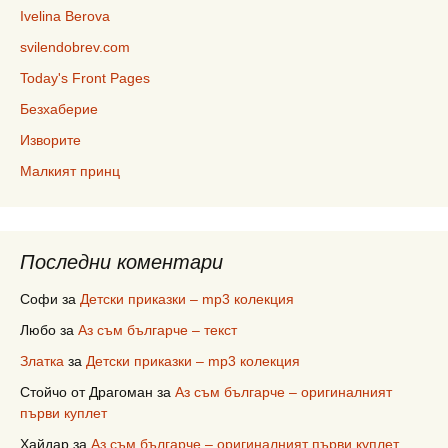
Ivelina Berova
svilendobrev.com
Today's Front Pages
Безхаберие
Изворите
Малкият принц
Последни коментари
Софи
за
Детски приказки – mp3 колекция
Любо
за
Аз съм българче – текст
Златка
за
Детски приказки – mp3 колекция
Стойчо от Драгоман
за
Аз съм българче – оригиналният
първи куплет
Хайдар
за
Аз съм българче – оригиналният първи куплет