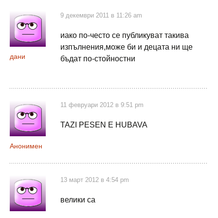
9 декември 2011 в 11:26 am
иако по-често се публикуват такива
изпълнения,може би и децата ни ще
дани
бъдат по-стойностни
11 февруари 2012 в 9:51 pm
TAZI PESEN E HUBAVA
Анонимен
13 март 2012 в 4:54 pm
велики са