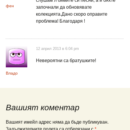
слушам л’бимите си песни, а и бяхте
фен
започнали да обновявате
колекцията.Дано скоро оправите
проблема! Благодаря !
12 април 2013 в 6:04 pm
Невероятни са братушките!
Владо
Вашият коментар
Вашият имейл адрес няма да бъде публикуван.
Задължителните полета са отбелязани с
*