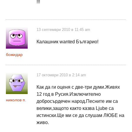
!!!
13 септември 2010 в 11:45 am
Калашник wanted Българио!
божидар
17 октомври 2010 в 2:14 am
Как да ги оценя с две-три думи.Живях
12 год в Русия.Изключително
николов п.
добросърдечен народ.Песните им са
велики,защото както казва Ljube са
истински.Ще ми се да слушам ЛЮБЕ на
живо.