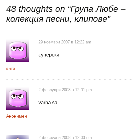
публикациите
48 thoughts on “
Група Любе –
колекция песни, клипове
”
29 ноември 2007 в 12:22 am
суперски
вита
2 февруари 2008 в 12:01 pm
varha sa
Анонимен
2 февруари 2008 в 12:03 pm