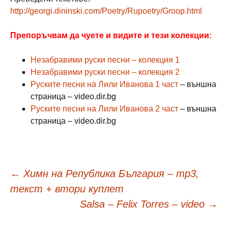
http://georgi.dininski.com/Poetry/Rupoetry/Groop.html
Препоръчвам да чуете и видите и тези колекции:
Незабравими руски песни – колекция 1
Незабравими руски песни – колекция 2
Руските песни на Лили Иванова 1 част
– външна
страница – video.dir.bg
Руските песни на Лили Иванова 2 част
– външна
страница – video.dir.bg
Навигация
←
Химн на Република България – mp3,
текст + втори куплет
в
Salsa – Felix Torres – video
→