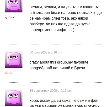
велики, велики, и на двата им концерта
в България бях и направо не знаех къде
добко
се намирам след това. ако някои
разбере, че пак ще идват да пуска
своевременно инфо… :-)
30 юни 2008 в 5:16 pm
crazy about this group.my favourite
songs:Давай наяривай и Брези
daria
16 септември 2008 в 9:17 pm
хора, искам да ви кажа, че съм им фен
на тея маниаци от много време! открих