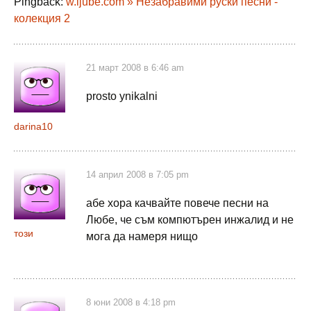
Pingback:
w.ljube.com » Незабравими руски песни -
колекция 2
21 март 2008 в 6:46 am
prosto ynikalni
darina10
14 април 2008 в 7:05 pm
абе хора качвайте повече песни на
Любе, че съм компютърен инжалид и не
този
мога да намеря нищо
8 юни 2008 в 4:18 pm