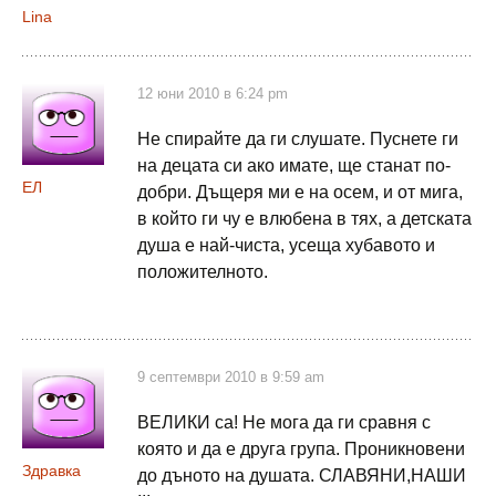
Lina
12 юни 2010 в 6:24 pm
Не спирайте да ги слушате. Пуснете ги
на децата си ако имате, ще станат по-
ЕЛ
добри. Дъщеря ми е на осем, и от мига,
в който ги чу е влюбена в тях, а детската
душа е най-чиста, усеща хубавото и
положителното.
9 септември 2010 в 9:59 am
ВЕЛИКИ са! Не мога да ги сравня с
която и да е друга група. Проникновени
Здравка
до дъното на душата. СЛАВЯНИ,НАШИ