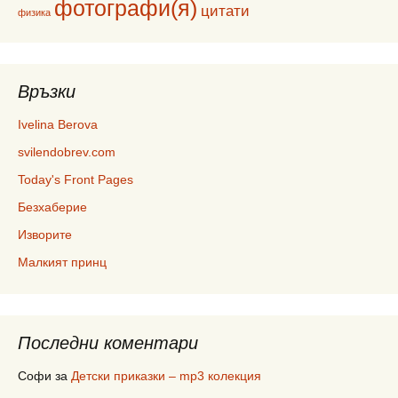
фотографи(я)
цитати
физика
Връзки
Ivelina Berova
svilendobrev.com
Today's Front Pages
Безхаберие
Изворите
Малкият принц
Последни коментари
Софи
за
Детски приказки – mp3 колекция