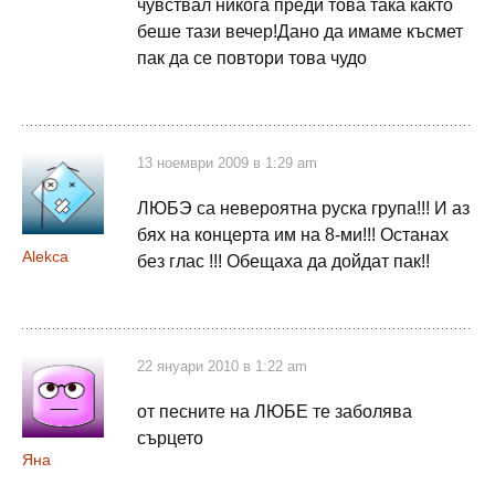
чувствал никога преди това така както
беше тази вечер!Дано да имаме късмет
пак да се повтори това чудо
13 ноември 2009 в 1:29 am
ЛЮБЭ са невероятна руска група!!! И аз
бях на концерта им на 8-ми!!! Останах
Alekca
без глас !!! Обещаха да дойдат пак!!
22 януари 2010 в 1:22 am
от песните на ЛЮБЕ те заболява
сърцето
Яна