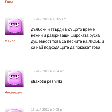
Роси
10 май 2011 в 10:05 am
дълбоки и твърди в същото време
нежни и разкриващи широката руска
мария
душевност това са песните на ЛЮБЕ и
са най подходящите да покажат това
15 май 2011 в 9:04 am
straxotni pesni4ki
Анонимен
15 май 2011 в 9:05 pm