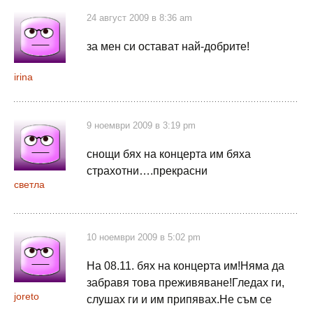
24 август 2009 в 8:36 am
за мен си остават най-добрите!
irina
9 ноември 2009 в 3:19 pm
снощи бях на концерта им бяха
страхотни….прекрасни
светла
10 ноември 2009 в 5:02 pm
На 08.11. бях на концерта им!Няма да
забравя това преживяване!Гледах ги,
joreto
слушах ги и им припявах.Не съм се