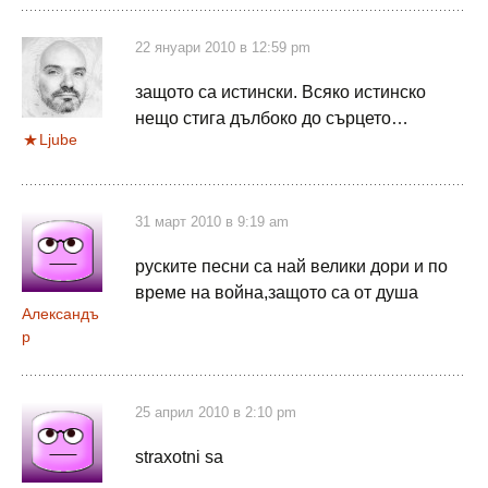
22 януари 2010 в 12:59 pm
защото са истински. Всяко истинско
нещо стига дълбоко до сърцето…
Ljube
31 март 2010 в 9:19 am
руските песни са най велики дори и по
време на война,защото са от душа
Александъ
р
25 април 2010 в 2:10 pm
straxotni sa