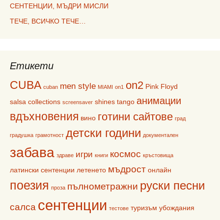
СЕНТЕНЦИИ, МЪДРИ МИСЛИ
ТЕЧЕ, ВСИЧКО ТЕЧЕ…
Етикети
CUBA
on2
men style
Pink Floyd
cuban
MIAMI
on1
анимации
salsa collections
shines
tango
screensaver
вдъхновения
готини сайтове
вино
град
детски години
градушка
грамотност
документален
забава
космос
игри
здраве
книги
кръстовища
мъдрост
латински сентенции
летенето
онлайн
поезия
руски песни
пълнометражни
проза
сентенции
салса
туризъм
убождания
тестове