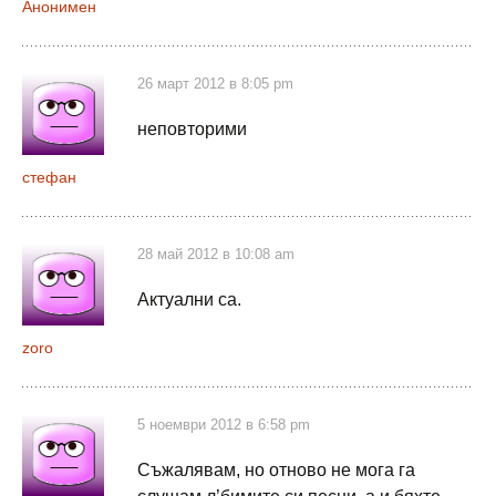
Анонимен
26 март 2012 в 8:05 pm
неповторими
стефан
28 май 2012 в 10:08 am
Актуални са.
zoro
5 ноември 2012 в 6:58 pm
Съжалявам, но отново не мога га