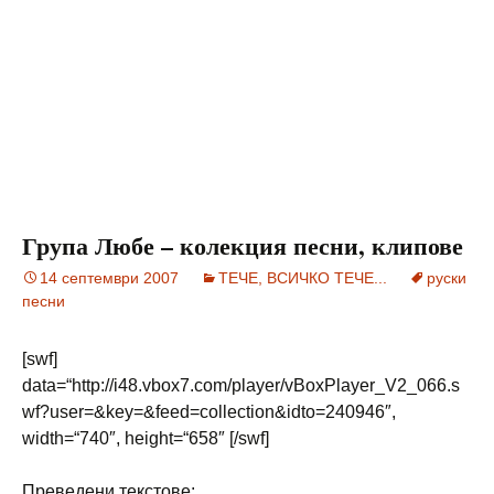
Група Любе – колекция песни, клипове
14 септември 2007
ТЕЧЕ, ВСИЧКО ТЕЧЕ...
руски
песни
[swf]
data=“http://i48.vbox7.com/player/vBoxPlayer_V2_066.s
wf?user=&key=&feed=collection&idto=240946″,
width=“740″, height=“658″ [/swf]
Преведени текстове: