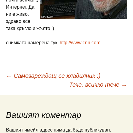
Интернет. Да
ни е живо,
здраво все
така кръгло и жълто :)
снимката намерена тук:
http://www.cnn.com
Навигация
←
Самозареждащ се хладилник :)
Тече, всичко тече
→
в
публикациите
Вашият коментар
Вашият имейл адрес няма да бъде публикуван.