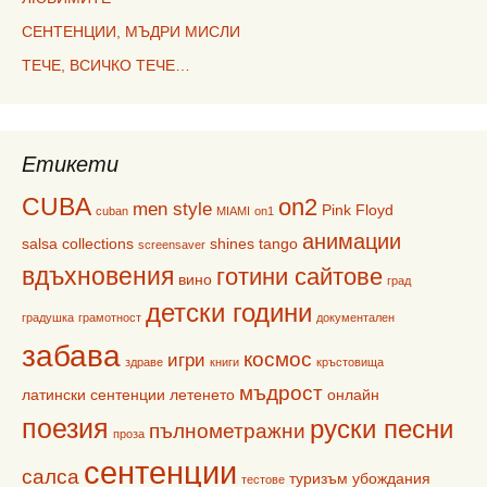
СЕНТЕНЦИИ, МЪДРИ МИСЛИ
ТЕЧЕ, ВСИЧКО ТЕЧЕ…
Етикети
CUBA
on2
men style
Pink Floyd
cuban
MIAMI
on1
анимации
salsa collections
shines
tango
screensaver
вдъхновения
готини сайтове
вино
град
детски години
градушка
грамотност
документален
забава
космос
игри
здраве
книги
кръстовища
мъдрост
латински сентенции
летенето
онлайн
поезия
руски песни
пълнометражни
проза
сентенции
салса
туризъм
убождания
тестове