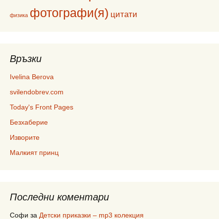
фотографи(я)
цитати
физика
Връзки
Ivelina Berova
svilendobrev.com
Today's Front Pages
Безхаберие
Изворите
Малкият принц
Последни коментари
Софи
за
Детски приказки – mp3 колекция