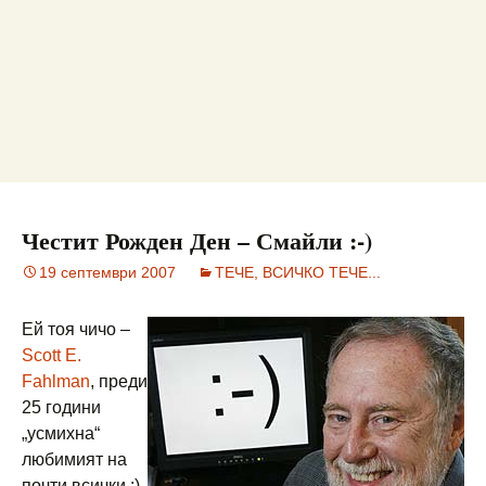
Честит Рожден Ден – Смайли :-)
19 септември 2007
ТЕЧЕ, ВСИЧКО ТЕЧЕ...
Ей тоя чичо –
Scott E.
Fahlman
, преди
25 години
„усмихна“
любимият на
почти всички :)