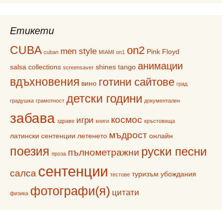
Етикети
CUBA
on2
men style
Pink Floyd
cuban
MIAMI
on1
анимации
salsa collections
shines
tango
screensaver
вдъхновения
готини сайтове
вино
град
детски години
градушка
грамотност
документален
забава
космос
игри
здраве
книги
кръстовища
мъдрост
латински сентенции
летенето
онлайн
поезия
руски песни
пълнометражни
проза
сентенции
салса
туризъм
убождания
тестове
фотографи(я)
цитати
физика