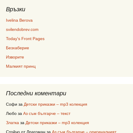
Връзки
Ivelina Berova
svilendobrev.com
Today's Front Pages
Безхаберие
Изворите
Малкият принц
Последни коментари
Софи
за
Детски приказки – mp3 колекция
Любо
за
Аз съм българче – текст
Златка
за
Детски приказки – mp3 колекция
Стойчо от Драгоман
за
Аз съм българче – оригиналният