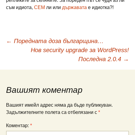
репликите за селяните. За пореден път се чудя аз ли
съм идиота,
СЕМ
ли или
държавата
е идиотка?!
Навигация
←
Поредната доза българщина…
Нов security upgrade за WordPress!
в
Последна 2.0.4
→
публикациите
Вашият коментар
Вашият имейл адрес няма да бъде публикуван.
Задължителните полета са отбелязани с
*
Коментар:
*