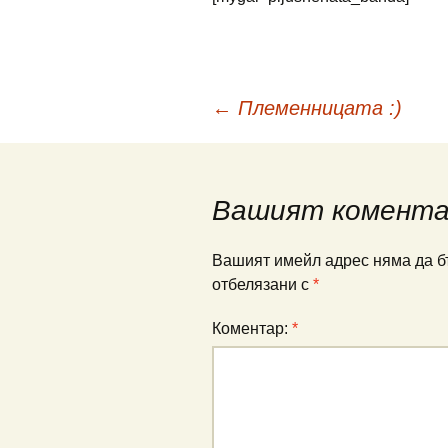
Навигация
←
Племенницата :)
в
Вашият комент
публикациите
Вашият имейл адрес няма да б
отбелязани с
*
Коментар:
*