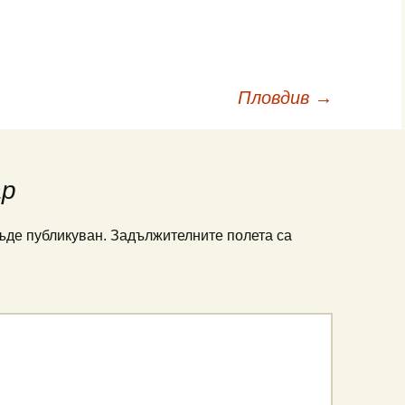
Пловдив
→
ар
ъде публикуван.
Задължителните полета са