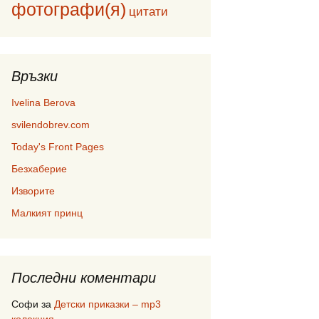
фотографи(я)
цитати
Връзки
Ivelina Berova
svilendobrev.com
Today's Front Pages
Безхаберие
Изворите
Малкият принц
Последни коментари
Софи
за
Детски приказки – mp3