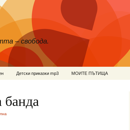
тта – свобода.
ен
Детски приказки mp3
МОИТЕ ПЪТИЩА
 банда
лна