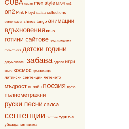
CUBA
men style
cuban
MIAMI
on1
on2
Pink Floyd
salsa collections
анимации
shines
tango
screensaver
вдъхновения
вино
готини сайтове
град
градушка
детски години
грамотност
забава
игри
документален
здраве
космос
книги
кръстовища
латински сентенции
летенето
поезия
мъдрост
онлайн
проза
пълнометражни
руски песни
салса
сентенции
туризъм
тестове
убождания
физика