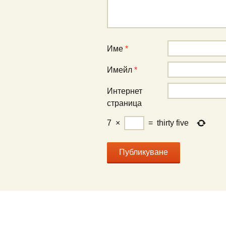
Име
*
Имейл
*
Интернет
страница
7
×
=
thirty five