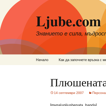
Към
съдържанието
Ljube.com
Знанието е сила, мъдрос
Начало
Как да започнете връзка с м
Плюшената
14 септември 2007
Персона
[mygal=pljushenata_banda]