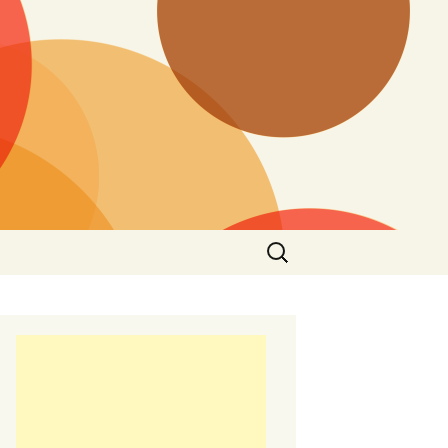
Търсене
за: