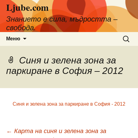
Ljube.com
Към
съдържанието
Знанието е сила, мъдростта –
свобода.
Търсен
Меню
за:
Синя и зелена зона за
паркиране в София – 2012
Синя и зелена зона за паркиране в София - 2012
Навигация
←
Карта на синя и зелена зона за