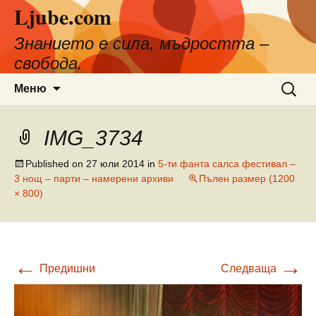
Ljube.com
Към
съдържанието
Знанието е сила, мъдростта –
свобода.
Търсен
Меню
за:
IMG_3734
Published on
27 юли 2014
in
5-ти фанта салса фестивал –
3 нощ – парти – намерени архиви
Пълен размер (1200
× 800)
←
→
Предишни
Следваща