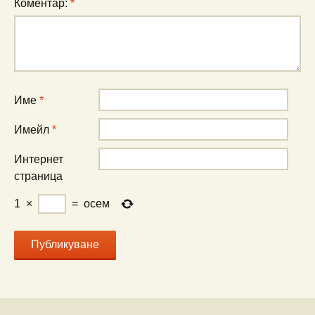
Коментар:
*
Име
*
Имейл
*
Интернет
страница
1
×
=
осем