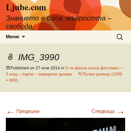
Ljube.com
Към
съдържанието
Знанието е сила, мъдростта –
свобода.
Търсен
Меню
за:
IMG_3990
Published on
27 юли 2014
in
5-ти фанта салса фестивал –
3 нощ – парти – намерени архиви
Пълен размер (1200
× 800)
←
→
Предишни
Следваща