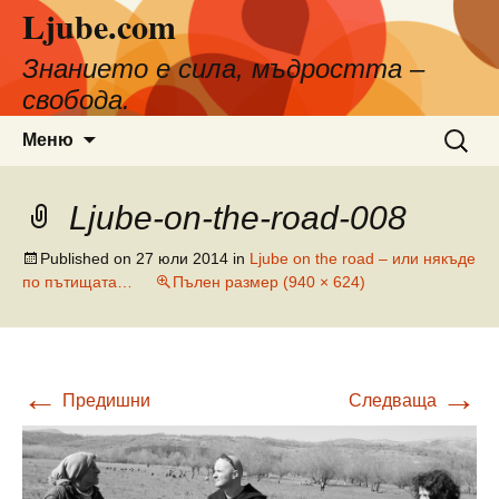
Ljube.com
Към
съдържанието
Знанието е сила, мъдростта –
свобода.
Търсен
Меню
за:
Ljube-on-the-road-008
Published on
27 юли 2014
in
Ljube on the road – или някъде
по пътищата…
Пълен размер (940 × 624)
←
→
Предишни
Следваща