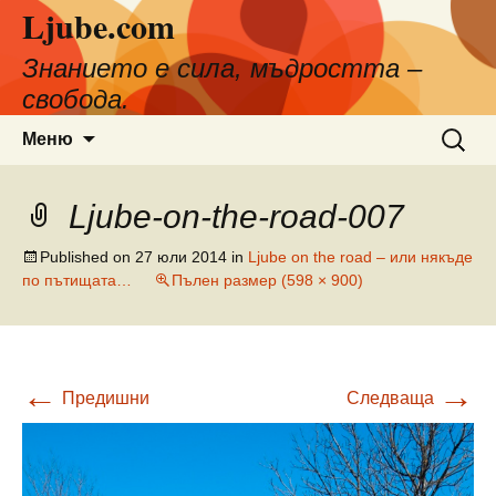
Ljube.com
Към
съдържанието
Знанието е сила, мъдростта –
свобода.
Търсен
Меню
за:
Ljube-on-the-road-007
Published on
27 юли 2014
in
Ljube on the road – или някъде
по пътищата…
Пълен размер (598 × 900)
←
→
Предишни
Следваща