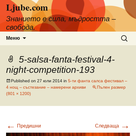
Ljube.com
Към
съдържанието
Знанието е сила, мъдростта –
свобода.
Търсен
Меню
за:
5-salsa-fanta-festival-4-
night-competition-193
Published on
27 юли 2014
in
5-ти фанта салса фестивал –
4 нощ – състезание – намерени архиви
Пълен размер
(801 × 1200)
←
→
Предишни
Следваща