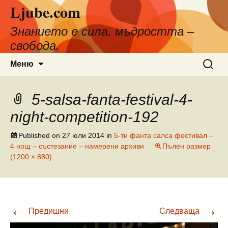
Ljube.com
Към
съдържанието
Знанието е сила, мъдростта –
свобода.
Търсен
Меню
за:
5-salsa-fanta-festival-4-
night-competition-192
Published on
27 юли 2014
in
5-ти фанта салса фестивал –
4 нощ – състезание – намерени архиви
Пълен размер
(1200 × 880)
←
→
Предишни
Следваща